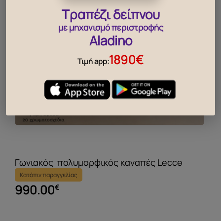
Τραπέζι δείπνου
με μηχανισμό περιστροφής
Aladino
1890€
Τιμή app:
Γωνιακός πολυμορφικός καναπές Lecce
Κατόπιν παραγγελίας
990.00
€