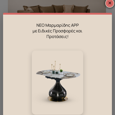
×
ΝΕΟ Μαρμαρίδης APP
με Ειδικές Προσφορές και
Προτάσεις!
Γωνιακός καναπές Hermes
Ετοιμοπαράδοτο
1290.00
€
990.00
€