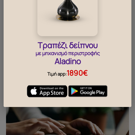
Τραπέζι δείπνου
με μηχανισμό περιστροφής
Aladino
1890€
Τιμή app:
Μείνε
ενημερωμένος