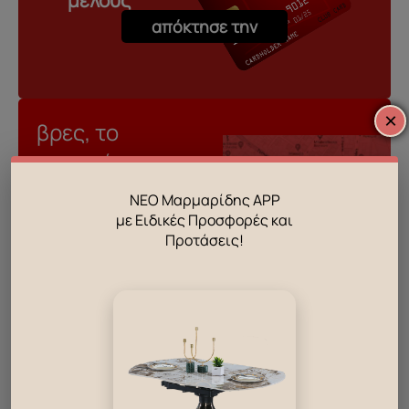
απόκτησε την
×
βρες, το
κοντινότερο σου
κατάστημα
ΝΕΟ Μαρμαρίδης APP
με Ειδικές Προσφορές και
Προτάσεις!