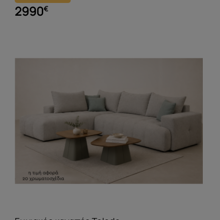
2990
€
Γωνιακός καναπές Toledo