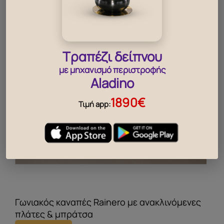
Τραπέζι δείπνου
με μηχανισμό περιστροφής
Aladino
1890€
Τιμή app:
Γωνιακός καναπές Rainero με ανακλινόμενες
πλάτες & μπράτσα