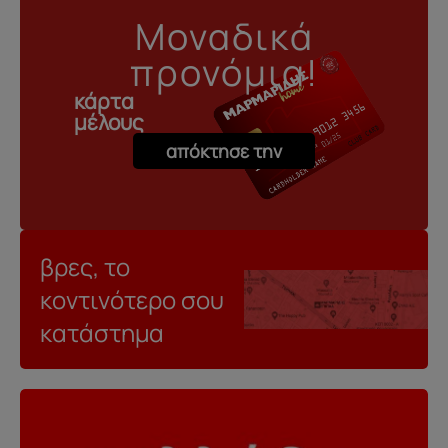
Μοναδικά
προνόμια!
κάρτα
μέλους
απόκτησε την
βρες, το
κοντινότερο σου
κατάστημα