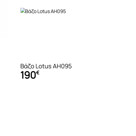
Βάζο Lotus AH095
190
€