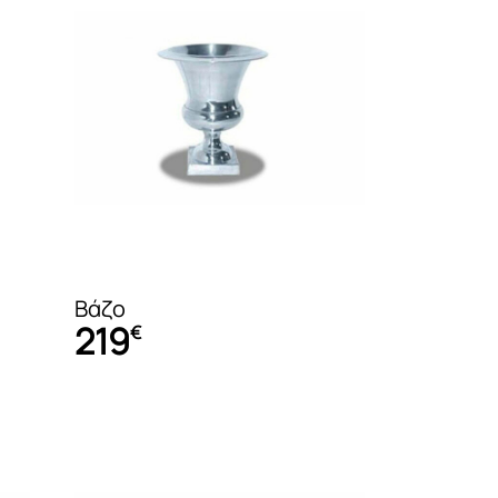
Σετ δωματίου
Τραπέζια Σαλονιού
Κρεβάτια
Παιδικό γραφε
Καναπέδες
Αποθήκευση
Καρέκλες
Αποθήκευση
Βάζο
219
€
Κονσόλες – Έπιπλα υποδοχής
Κρεβάτια