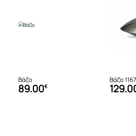
Πολυθρόνες – Ταμπουρέ
Πολυθρόνες Relax
Βάζο
Βάζο 116
Γραφεία
89.00
129.0
€
Καθίσματα γραφείου
Βιβλιοθήκες