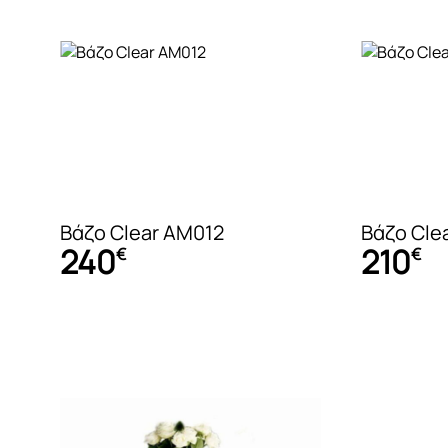
Βάζο Clear AM012
Βάζο Cle
240
210
€
€