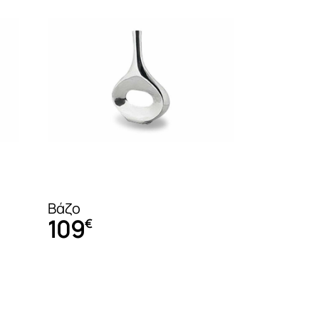
Βιτρίνες
Πολυθρόνες
Κρεβάτια
Έπιπλα γραφε
Καρέκλες
Κονσόλες – Έπιπλα υποδοχής
Κρεβάτια
Βάζο
Μπουφέδες
109
€
Στρώματα
Σετ τραπεζαρίας
Παιδικά Νεανι
Τραπέζια δείπνου