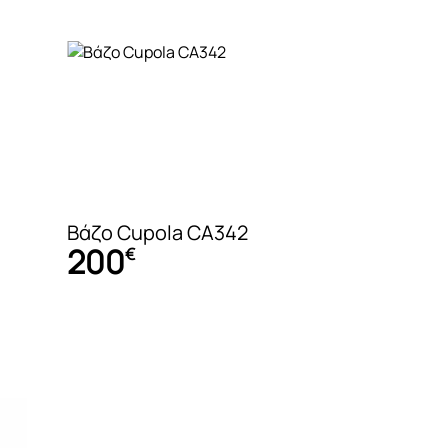
Τραπέζια δεί
Βιτρίνες
Μπουφέδες
Καρέκλες τρα
Βάζο Cupola CA342
200
€