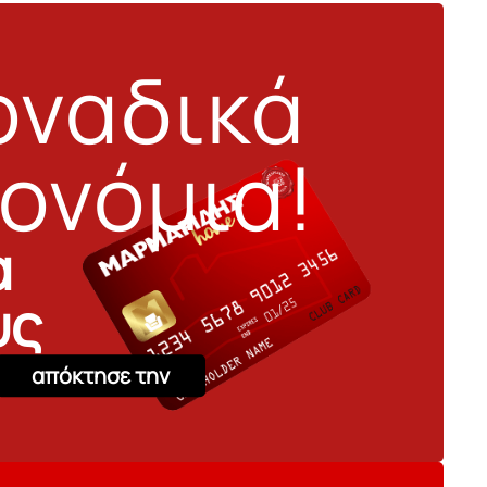
ναδικά
ονόμια!
α
υς
απόκτησε την