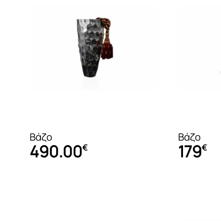
Έπιπλα τηλεόρασης
Τραπέζια Σαλονιού
Έπιπλα υποδοχής – Κονσόλες
Τρόλεϊ μπαρ
Μικροέπιπλα
Βάζο
Βάζο
490.00
179
€
€