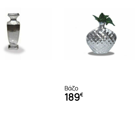
Κρεβάτια με αποθήκευση
Σεντόνια
Κλασικές Κρεβατοκάμαρες
Μπουρνούζια
Pocket Springs (ανεξάρτητα)
Πετσέτες
Βάζο
189
€
Bonell Springs
Βάσεις ύπνου
Αρωματικά Spray