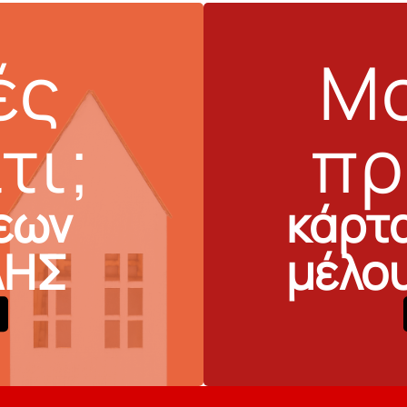
ές
Μο
τι;
πρ
εων
κάρτ
ΔΗΣ
μέλο