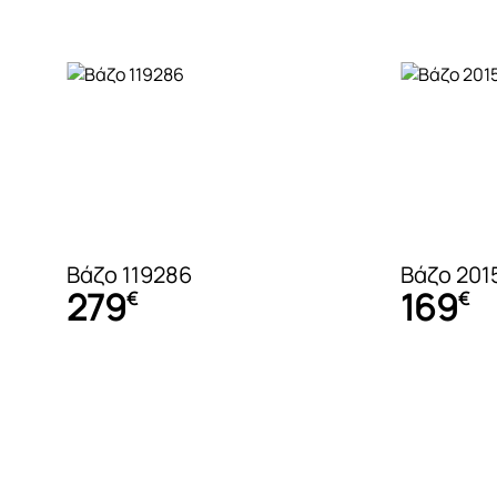
Βάζο 119286
Βάζο 201
279
169
€
€