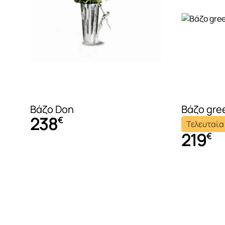
Βάζο Don
Βάζο gre
238
€
Τελευταία
219
€