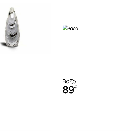
Αρωματικά Sticks
Αρωματικά Κεριά
Αρωματικές Κάρτες
Κομοδίνα
Τουαλέτα – Μπουντουάρ
Βάζο
89
€
Αξεσουάρ τραπεζαρίας
Ντουλάπες
Βάζα – Πιατέλες
Συρταριέρες
Διακοσμητικά άνθη