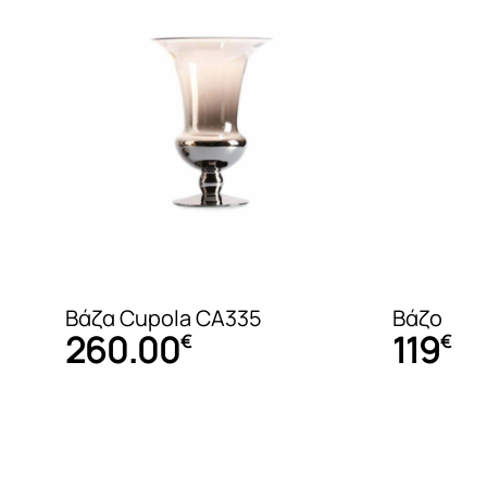
Καναπέδες Σετ
Καναπέδες
Καναπέδες – Κρεβάτι
Καναπέδες Relax
Βάζα Cupola CA335
Βάζο
260.00
119
€
€
Σύνθετα τηλεόρασης