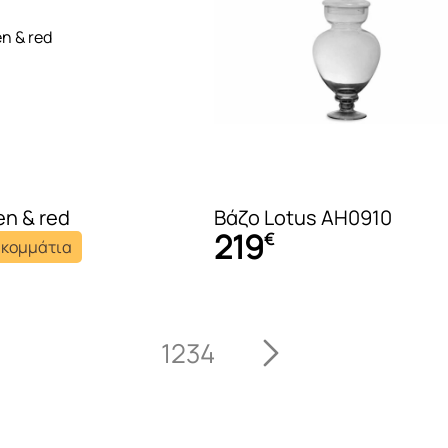
en & red
Βάζο Lotus AH0910
219
€
 κομμάτια
1
2
3
4