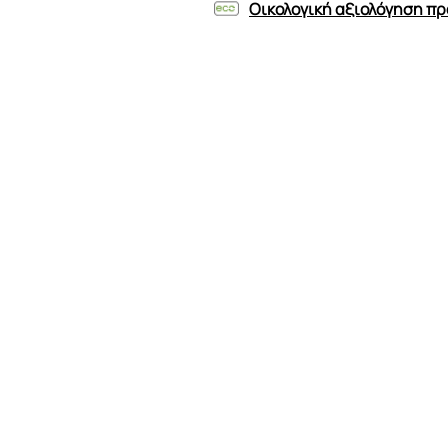
Οικολογική αξιολόγηση προ
Πάχος μπράτσων
Ύψος μπράτσων
Ύψος πλάτης
Χρώμα ποδιών
Υλικό ποδιού
Επιπλέον στήριξη
Ύψος ποδιών
Υλικό σκελετού
Υλικό καθίσματος
Ύψος καθίσματος
Βάθος καθίσματος