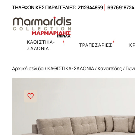
ΤΗΛΕΦΩΝΙΚΕΣ ΠΑΡΑΓΓΕΛΙΕΣ:
2112344859
6976918724
ΚΑΘΙΣΤΙΚΑ-
ΤΡΑΠΕΖΑΡΙΕΣ
Κ
ΣΑΛΟΝΙΑ
Αρχική σελίδα
/
ΚΑΘΙΣΤΙΚΑ-ΣΑΛΟΝΙΑ
/
Καναπέδες
/
Γων
Γωνιακοί καναπέδες
Σετ Κρεβατοκάμαρας
Μαξιλαροθήκες
Καναπέδες
Καναπέδες
Γωνιακοί καναπέδες κρεβάτι
Κρεβάτια
Παπλωματοθήκες
Σύνθετα – έπιπλα TV
Έπιπλα σαλονιού