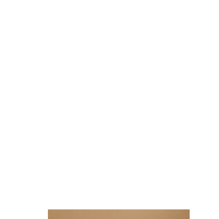
Ναι
έως 4
Ναι
αθίσματος
Ναι
λάτης
Ναι
-
2
Όχι
Ναι
2
ς
Περιλαμβάνονται