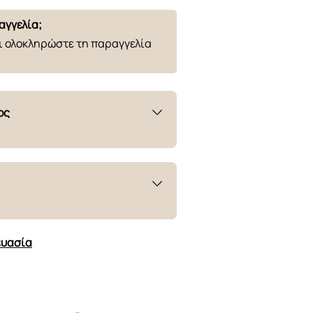
αγγελία;
ι ολοκληρώστε τη παραγγελία
ος
Γωνιακός
καναπές
L
Όχι
2
ευασία
Σταθερή
N/A
Σταθερά
N/A
13 cm
N/A