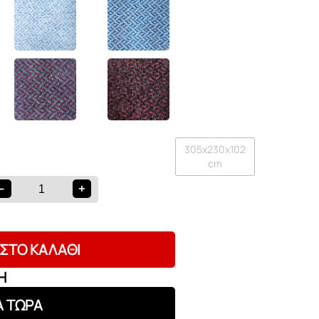
305x230x102
cm
-
+
ΣΤΟ ΚΑΛΆΘΙ
Ή
Α ΤΩΡΑ