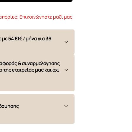
απορίες; Επικοινώνηστε μαζί μας
ε με
54.81€ / μήνα για 36
ταφοράς & συναρμολόγησης
α της εταιρείας μας και όχι
κόσμησης