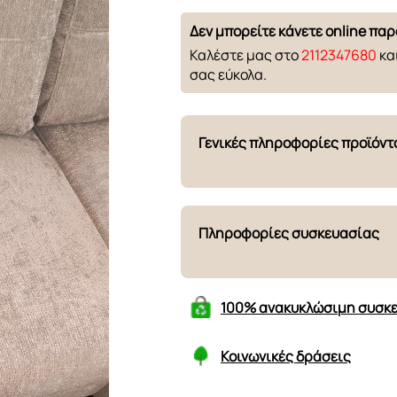
Δεν μπορείτε κάνετε online παρ
Καλέστε μας στο
2112347680
κα
σας εύκολα.
Γενικές πληροφορίες προϊόντ
Τύπος προϊόντος
Πληροφορίες συσκευασίας
Σχήμα
Αμφίπλευρο
Αριθμός πακέτων:
100% ανακυκλώσιμη συσκ
Τύπος πλάτης
Διάσταση πακέτων:
Τύπος μπράτσων
Συνολικά κυβικά μέτρα:
Κοινωνικές δράσεις
Πάχος πλάτης
Συνολικό βάρος: