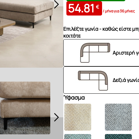
54.81
€
/ μήνα για 36 μήνες
Eπιλέξτε γωνία - καθώς είστε μπ
κοιτάτε
Aριστερή γ
Δεξιά γωνί
Ύφασμα