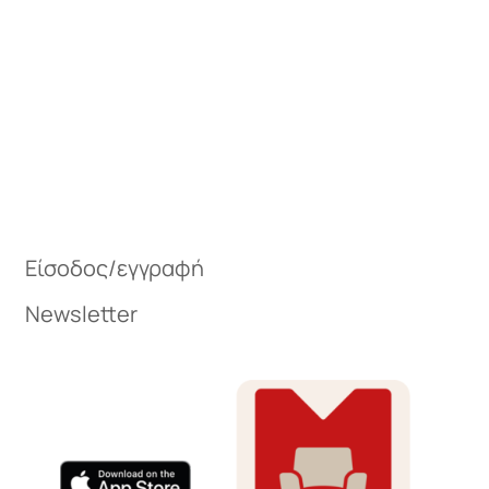
Μπουφέδες
ax
Καρέκλες τραπεζαρίας
Είσοδος/εγγραφή
είου
Newsletter