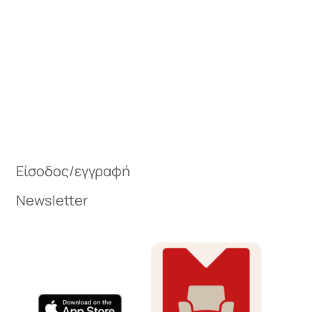
Μπουφέδες
ax
Καρέκλες τραπεζαρίας
Είσοδος/εγγραφή
είου
Newsletter