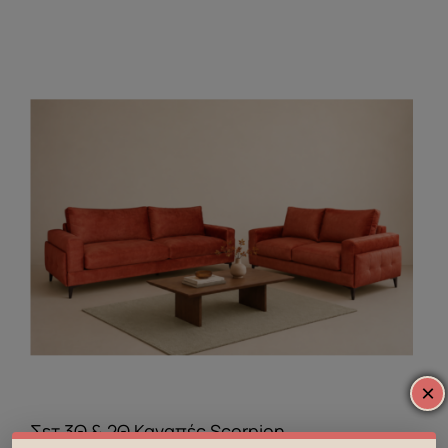
×
Σετ 3Θ & 2Θ Καναπές Scorpion