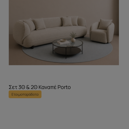
Σετ 3Θ & 2Θ Καναπέ Porto
Ετοιμοπαράδοτο