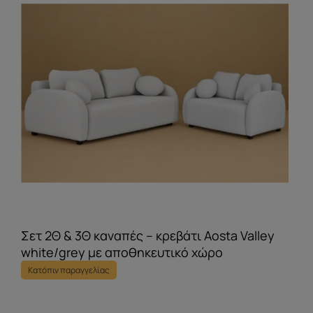
Σετ 2Θ & 3Θ καναπές – κρεβάτι Aosta Valley
white/grey με αποθηκευτικό χώρο
Κατόπιν παραγγελίας