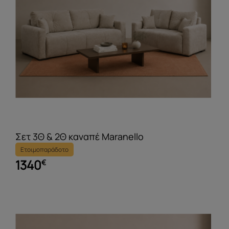
Σετ 3Θ & 2Θ καναπέ Maranello
Ετοιμοπαράδοτο
1340
€