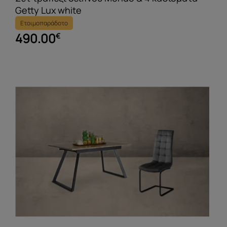
Getty Lux white
Ετοιμοπαράδοτο
490.00
€