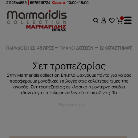
2112344859
6976918724
Κλειστά
· 10:00 - 18:00
ΠΑΡΑΔΟΣΗ ΣΕ
ΠΑΡΑΔΟΣΗ ΣΕ
48 ΩΡΕΣ
48 ΩΡΕΣ
ΠΛΑΝΟ
ΠΛΑΝΟ
ΔΟΣΕΩΝ
ΔΟΣΕΩΝ
12 ΚΑΤΑΣΤΗΜΑΤΑ
12 ΚΑΤΑΣΤΗΜΑΤΑ
Σετ τραπεζαρίας
Στην Μarmaridis collection Έπιπλα ψάχνουμε πάντα για να σας
προσφέρουμε μοναδικές επιλογές στις καλύτερες τιμές της
αγοράς. Σετ τραπεζαρίας σε κλασικά ή μοντέρνα σχέδια
ιδανικά για επίπλωση σαλονιού και κουζίνας. Τα
...Περισσότερα