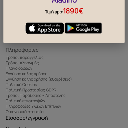
After Sale Care
1890€
Περιηγήσεις
Τιμή app:
Τα νέα μας
Επικοινωνία
Οδηγίες Χρήσης & Συντήρησης
Συχνές Ερωτήσεις
Πληροφορίες
Τρόποι παραγγελίας
Τρόποι πληρωμής
Πλάνο δόσεων
Εγγύηση καλής χρήσης
Εγγύηση καλής χρήσης (εξαιρέσεις)
Πολιτική Cookies
Πολιτική Προστασίας GDPR
Τρόποι Παράδοσης – Αποστολής
Πολιτική επιστροφών
Πληροφορίες Υλικών Επίπλων
Οικονομικά στοιχεία
Είσοδος/εγγραφή