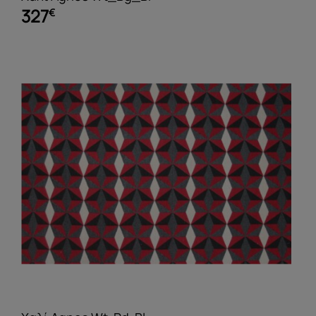
327
€