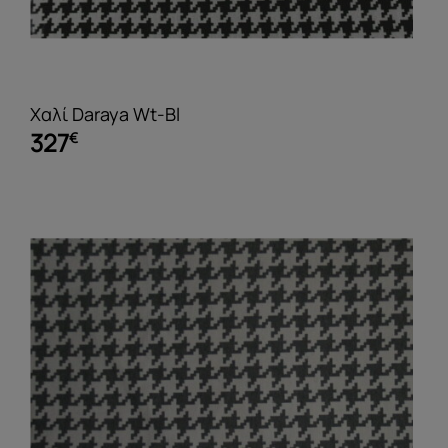
Χαλί Daraya Wt-Bl
327
€