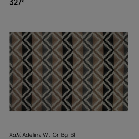
327
€
Χαλί Adelina Wt-Gr-Bg-Bl