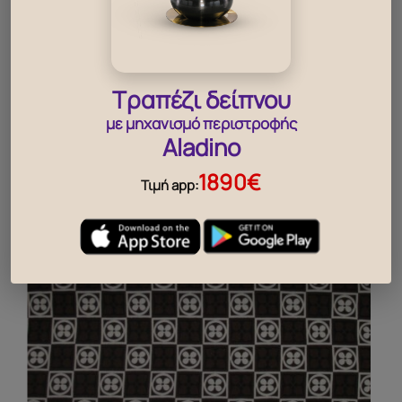
Χαλί Chantal Wt-Bg-Br
Τραπέζι δείπνου
327
€
με μηχανισμό περιστροφής
Aladino
1890€
Τιμή app: