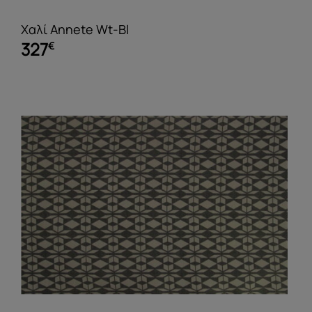
Χαλί Annete Wt-Bl
327
€