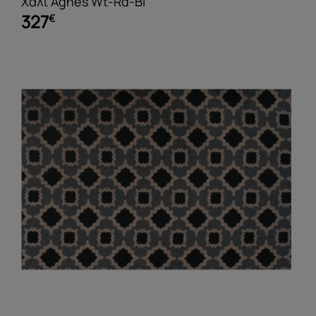
Χαλί Agnes Wt-Rd-Bl
327
€