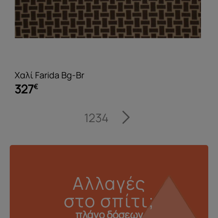
Χαλί Farida Bg-Br
327
€
1
2
3
4
Αλλαγές
στο σπίτι;
πλάνο δόσεων