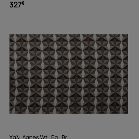
327
€
Χαλί Agnes Wt_Bg_Br