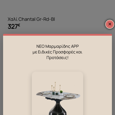
Χαλί Chantal Gr-Rd-Bl
×
327
€
ΝΕΟ Μαρμαρίδης APP
με Ειδικές Προσφορές και
Προτάσεις!