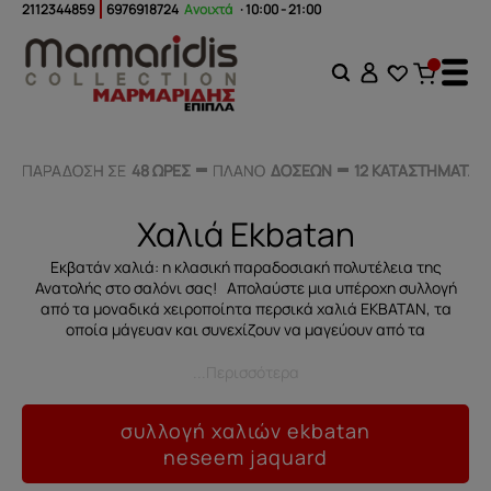
2112344859
6976918724
Ανοιχτά
· 10:00 - 21:00
ΠΑΡΑΔΟΣΗ ΣΕ
ΠΑΡΑΔΟΣΗ ΣΕ
48 ΩΡΕΣ
48 ΩΡΕΣ
ΠΛΑΝΟ
ΠΛΑΝΟ
ΔΟΣΕΩΝ
ΔΟΣΕΩΝ
12 ΚΑΤΑΣΤΗΜΑΤΑ
12 ΚΑΤΑΣΤΗΜΑΤΑ
Χαλιά Ekbatan
Εκβατάν χαλιά: η κλασική παραδοσιακή πολυτέλεια της
Ανατολής στο σαλόνι σας! Απολαύστε μια υπέροχη συλλογή
από τα μοναδικά χειροποίητα περσικά χαλιά ΕΚΒΑΤΑΝ, τα
οποία μάγευαν και συνεχίζουν να μαγεύουν από τα
...Περισσότερα
συλλογή χαλιών ekbatan
neseem jaquard