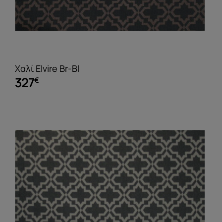
Χαλί Elvire Br-Bl
327
€