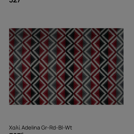
Χαλί Adelina Gr-Rd-Bl-Wt