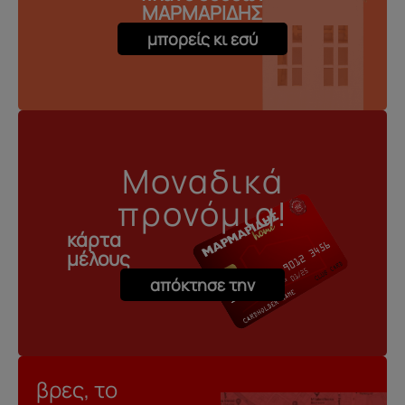
ΜΑΡΜΑΡΙΔΗΣ
μπορείς κι εσύ
Μοναδικά
προνόμια!
κάρτα
μέλους
απόκτησε την
βρες, το