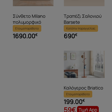
Σύνθετο Milano
Τραπέζι Σαλονιού
πολυμορφικό
Barsete
Ετοιμοπαράδοτο
Κατόπιν παραγγελίας
1690.00
690
€
€
Καλόγερος Briatico
Ετοιμοπαράδοτο
199.00
€
59€
Τιμή App