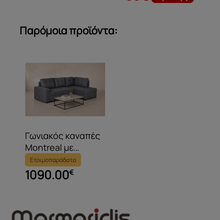
Παρόμοια προϊόντα:
Γωνιακός καναπές
Montreal με
αποθηκευτικό
Ετοιμοπαράδοτο
χώρο & κρεβάτι
1090.00
€