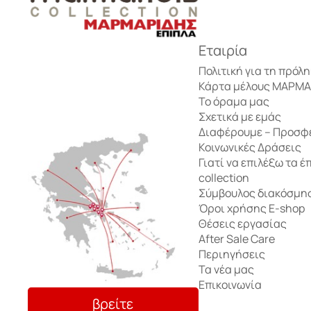
Έπιπλα τηλεόρασης
Σετ δωματίου
Αρωματικά Sticks
Τραπέζια Σαλονιού
Εταιρία
Τραπέζια Σαλονιού
Κρεβάτια
Αρωματικά Κεριά
Πολιτική για τη πρόλ
Κάρτα μέλους ΜΑΡΜ
Έπιπλα υποδοχής – Κονσόλες
Παιδικό γραφείο
Το όραμα μας
Αρωματικές Κάρτες
Σχετικά με εμάς
Κομοδίνα
Διαφέρουμε – Προσφ
Τρόλεϊ μπαρ
Αποθήκευση
Κοινωνικές Δράσεις
Γιατί να επιλέξω τα έ
Τουαλέτα – Μπουντουάρ
collection
Μικροέπιπλα
Αποθήκευση
Σύμβουλος διακόσμη
Όροι χρήσης E-shop
Ντουλάπες
Θέσεις εργασίας
After Sale Care
Περιηγήσεις
Συρταριέρες
Τα νέα μας
Επικοινωνία
βρείτε