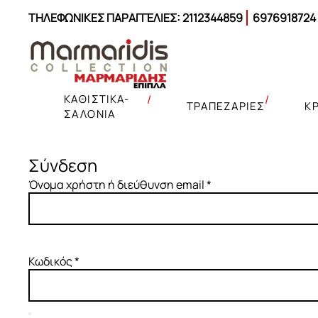
ΤΗΛΕΦΩΝΙΚΕΣ ΠΑΡΑΓΓΕΛΙΕΣ:
2112344859
6976918724
ΚΑΘΙΣΤΙΚΑ-
ΤΡΑΠΕΖΑΡΙΕΣ
Κ
ΣΑΛΟΝΙΑ
Σύνδεση
Απαιτείται
Όνομα χρήστη ή διεύθυνση email
*
Γωνιακοί καναπέδες
Σετ Κρεβατοκάμαρας
Μαξιλαροθήκες
Καναπέδες
Καναπέδες
Απαιτείται
Κωδικός
*
Γωνιακοί καναπέδες κρεβάτι
Κρεβάτια
Παπλωματοθήκες
Σύνθετα – έπιπλα TV
Έπιπλα σαλονιού