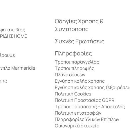
Επιδαπέδια φωτιστικά
Καθίσματα
Οδηγίες Χρήσης &
Επιτοίχια φωτιστικά
Καθιστικά κήπο
Συντήρησης
ηψη της βίας
ΑΡΙΔΗΣ HOME
Επιτραπέζια φωτιστικά
Ξαπλώστρες – Κο
Συχνές Ερωτήσεις
Διακόσμηση
Πληροφορίες
έρουμε
Κηροπήγια – Φανάρια
Τρόποι παραγγελίας
πιπλα Marmaridis
Τρόποι πληρωμής
Πλάνο δόσεων
Φωτιστικά οροφής
σης
Εγγύηση καλής χρήσης
Εγγύηση καλής χρήσης (εξαιρέσει
Τραπέζια δείπν
Πολιτική Cookies
Πολιτική Προστασίας GDPR
Τρόποι Παράδοσης – Αποστολής
Βιτρίνες
Πολιτική επιστροφών
Πληροφορίες Υλικών Επίπλων
Οικονομικά στοιχεία
Μπουφέδες