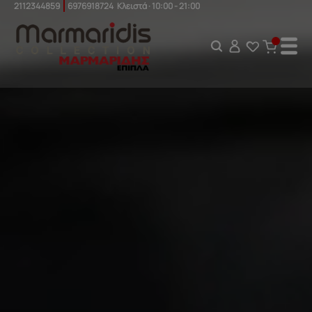
2112344859
6976918724
Κλειστά
· 10:00 - 21:00