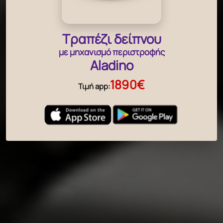
Τραπέζι δείπνου
με μηχανισμό περιστροφής
Aladino
1890€
Τιμή app: