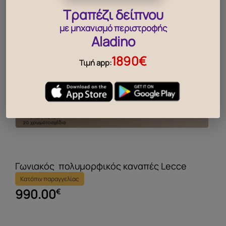
Τραπέζι δείπνου
με μηχανισμό περιστροφής
Aladino
1890€
Τιμή app:
Γωνιακός πολυμορφικός καναπές Lecce
Κατόπιν παραγγελίας
990.00
€