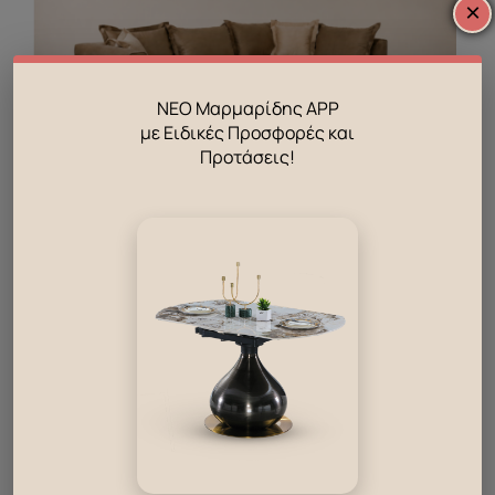
×
ΝΕΟ Μαρμαρίδης APP
με Ειδικές Προσφορές και
Προτάσεις!
Γωνιακός καναπές Hermes
Ετοιμοπαράδοτο
1290.00
€
990.00
€