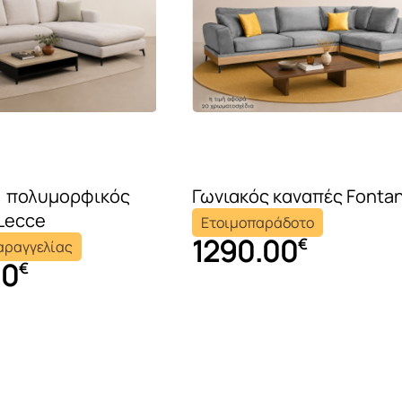
Μπουφέδες
Καρέκλες τραπε
ς πολυμορφικός
Γωνιακός καναπές Fonta
Lecce
Ετοιμοπαράδοτο
1290.00
€
αραγγελίας
00
€