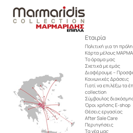
Μπουφέδες
Πολυθρόνες – Ταμπουρέ
Διακοσμητικά μαξιλάρια & σκαμπό
ΛΕΥΚΑ ΕΙΔΗ ΚΡΕΒΑΤΟΚΑΜΑΡΑΣ
Τραπέζια δείπνου
Εταιρία
Πολυθρόνες Relax
Διάφορα Διακοσμητικά
ΛΕΥΚΑ ΕΙΔΗ ΜΠΑΝΙΟΥ
Τραπέζια Σαλονιού
Πολιτική για τη πρόλ
Κάρτα μέλους ΜΑΡΜ
Καθρέπτες – Πίνακες
ΑΡΩΜΑΤΙΚΑ ΧΩΡΟΥ
Το όραμα μας
Σύνθετα – έπιπλα TV
Σχετικά με εμάς
Διαφέρουμε – Προσφ
Χαλιά Ekbatan
ΔΙΑΚΟΣΜΗΣΗ
Κοινωνικές Δράσεις
Γραφεία
Γιατί να επιλέξω τα έ
collection
ΦΩΤΙΣΜΟΣ
Σύμβουλος διακόσμη
Καθίσματα γραφείου
Όροι χρήσης E-shop
Θέσεις εργασίας
After Sale Care
Βιβλιοθήκες
Περιηγήσεις
Τα νέα μας