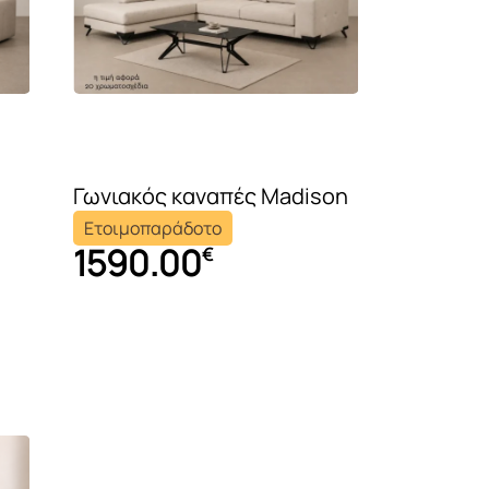
τιστικά
νάρια
υ
ής
ύνιες –
Γωνιακός καναπές Madison
Ετοιμοπαράδοτο
1590.00
€
ου