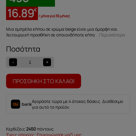
16.89
€
/ μήνα για 36 μήνες
Μια ομπρέλα κήπου σε χρώμα beige είναι μια όμορφη και
λειτουργική προσθήκη σε οποιονδήποτε κήπο
...Περισσότερα
Ομπρέλα
κήπου
Mandorlo
-
+
ποσότητα
ΠΡΟΣΘΉΚΗ ΣΤΟ ΚΑΛΆΘΙ
Αγοράστε τώρα με 4 άτοκες δόσεις. Διαθέσιμο
για αυτό το προϊόν.
Κερδίζεις
2450
πόντους
Έχεις απορίες; Επικοινώνησε μαζί μας