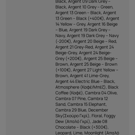
Black
,
Argent 09 Dark Grey –
Black
,
Argent 10 Grey – Green
,
Argent 13 Green – Black
,
Argent
13 Green – Black (+400€)
,
Argent
14 Yellow – Grey
,
Argent 16 Beige
– Blue
,
Argent 19 Dark Grey –
Navy
,
Argent 19 Dark Grey – Navy
(-200€)
,
Argent 20 Beige – Red
,
Argent 21 Grey-Red
,
Argent 24
Beige-Grey
,
Argent 24 Beige-
Grey (+200€)
,
Argent 25 Beige –
Brown
,
Argent 25 Beige – Brown
(+100€)
,
Argent 27 Light Yellow –
Brown
,
Argent 41 Lime-Grey
,
Argent 44 Electric Blue – Black
,
Atmosphere (Καφέ/Μπέζ)
,
Black
Coffee (Καφέ)
,
Cambra 04 Olive
,
Cambra 07 Pine
,
Cambra 12
Sand
,
Cambra 15 Elephant
,
Cambra 29 Blue
,
December
Sky(Σκούρο Γκρί)
,
Floral
,
Foggy
Dew (Απαλό Γκρί)
,
Jade 08
Chocolate – Black (+300€)
,
Leopard
,
Lime
,
Moonlight (Απαλό