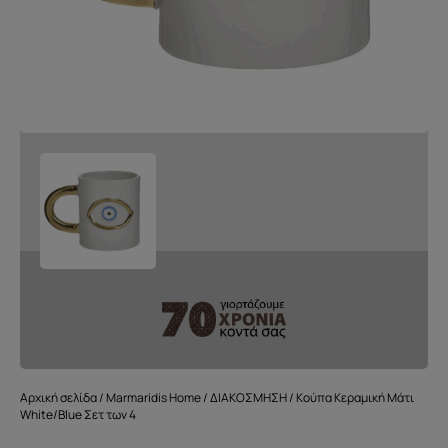
Αρχική σελίδα
/
Marmaridis Home
/
ΔΙΑΚΟΣΜΗΣΗ
/ Κούπα Κεραμική Μάτι
White/Blue Σετ των 4