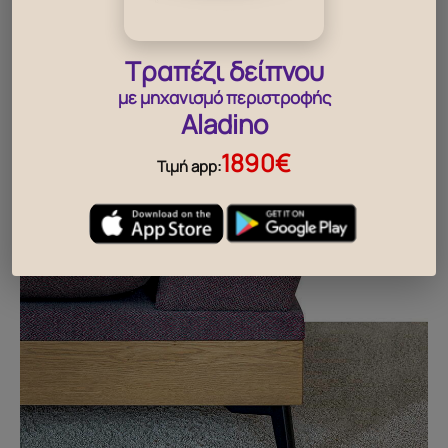
Τραπέζι δείπνου
με μηχανισμό περιστροφής
Aladino
1890€
Τιμή app: