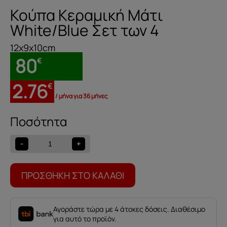
Κούπα Κεραμική Μάτι
White/Blue Σετ των 4
12x9x10cm
80
€
2.76
€
/ μήνα για 36 μήνες
Κούπα
Κεραμική
Μάτι
-
+
White/Blue
Σετ
των
ΠΡΟΣΘΉΚΗ ΣΤΟ ΚΑΛΆΘΙ
4
ποσότητα
Αγοράστε τώρα με 4 άτοκες δόσεις. Διαθέσιμο
για αυτό το προϊόν.