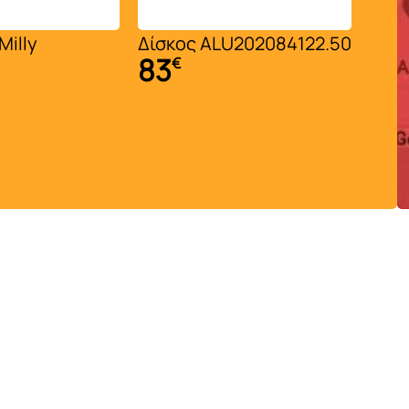
Δίσκος ALU202084122.50
Δίσκος Σερβιρίσμα
83
€
ALU118468Α
50
€