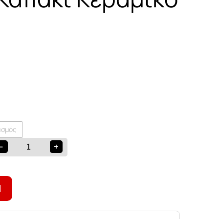
ασμός
-
+
Ι