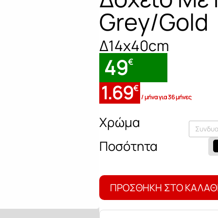
Grey/Gold
Δ14x40cm
49
€
1.69
€
/ μήνα για 36 μήνες
Χρώμα
Συνδυ
Δοχείο
Με
Καπάκι
Κεραμικό
Grey/Gold
ΠΡΟΣΘΉΚΗ ΣΤΟ ΚΑΛΆΘ
ποσότητα