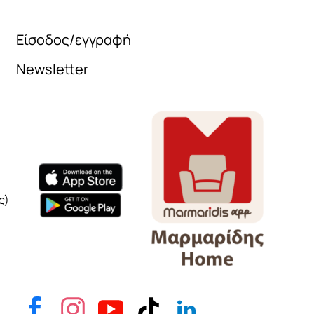
Είσοδος/εγγραφή
Newsletter
Όνομα
e-mail
Το μήνυμά σας
ς)