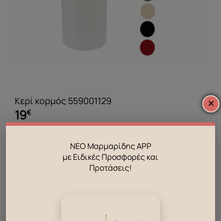
Κερί κορμός 559001129
×
19
€
ΝΕΟ Μαρμαρίδης APP
με Ειδικές Προσφορές και
Προτάσεις!