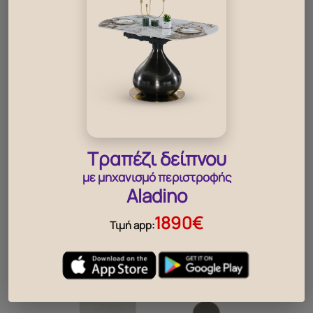
Κερί κορμός μεγάλος 559000543
Τραπέζι δείπνου
13
€
με μηχανισμό περιστροφής
Aladino
1890€
Τιμή app: