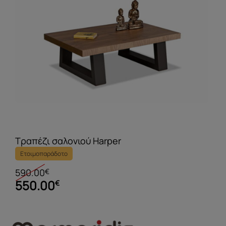
Τραπέζι σαλονιού Harper
Ετοιμοπαράδοτο
590.00
€
550.00
€