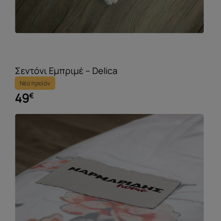
Σεντόνι Εμπριμέ – Delica
Νέο προϊόν
49
€