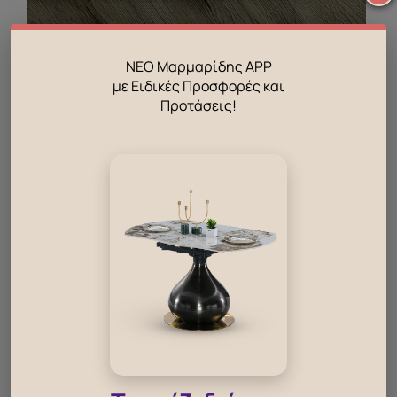
Παπλωματοθήκη με φερμουάρ – Delica
ΝΕΟ Μαρμαρίδης APP
με Ειδικές Προσφορές και
Νέο προϊόν
Προτάσεις!
89
€