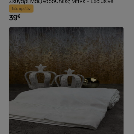
Ζευγάρι Μαξιλαροθήκες Μπλέ – Exclusive
Νέο προϊόν
39
€