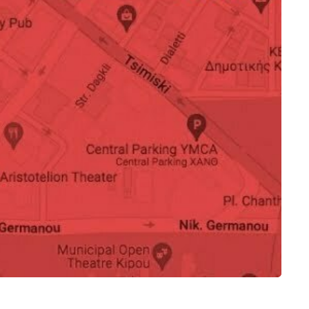
οσμητικό ελάφι
Καθρέπτης Valerie
780.00
€
στό ALU115971
0
€