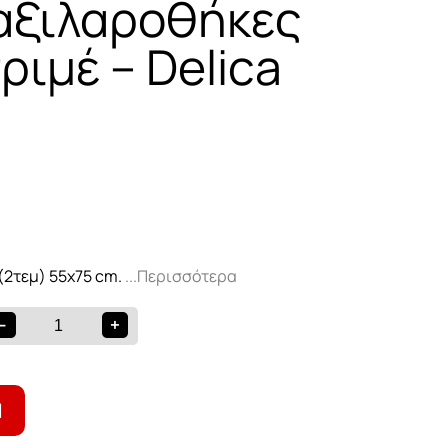
αξιλαροθήκες
ριμέ – Delica
(2τεμ) 55x75 cm.
...Περισσότερα
-
+
Ι