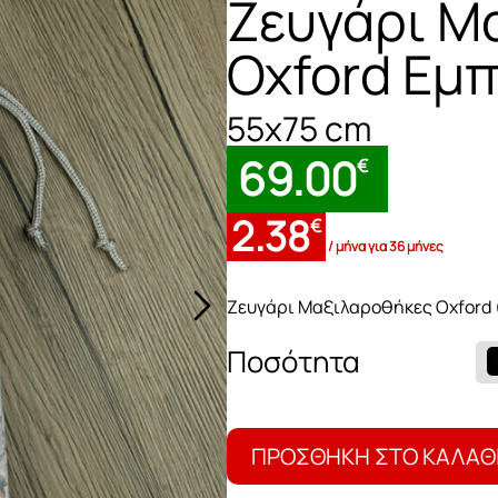
Ζευγάρι Μ
Oxford Εμπ
55x75 cm
69.00
€
2.38
€
/ μήνα για 36 μήνες
Ζευγάρι Μαξιλαροθήκες Οxford 
Ζευγάρι
Μαξιλαροθήκες
Oxford
Εμπριμέ
-
ΠΡΟΣΘΉΚΗ ΣΤΟ ΚΑΛΆΘ
Delica