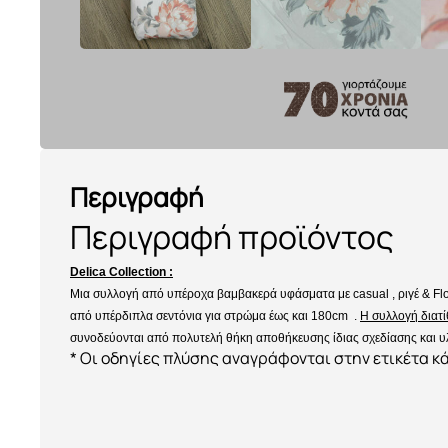
Μπουφέδες
Πολυθρόνες – Ταμπουρέ
Διακοσμητικά μαξιλάρια & σκαμπό
ΛΕΥΚΑ ΕΙΔΗ ΚΡΕΒΑΤΟΚΑΜΑΡΑΣ
Τραπέζια δείπνου
Πολυθρόνες Relax
Διάφορα Διακοσμητικά
ΛΕΥΚΑ ΕΙΔΗ ΜΠΑΝΙΟΥ
Τραπέζια Σαλονιού
Περιγραφή
Καθρέπτες – Πίνακες
ΑΡΩΜΑΤΙΚΑ ΧΩΡΟΥ
Σύνθετα – έπιπλα TV
Περιγραφή προϊόντος
Χαλιά Ekbatan
ΔΙΑΚΟΣΜΗΣΗ
Delica Collection :
Γραφεία
Μια συλλογή από υπέροχα βαμβακερά υφάσματα με casual , ριγέ & Flo
από υπέρδιπλα σεντόνια για στρώμα έως και 180cm .
Η συλλογή διατί
ΦΩΤΙΣΜΟΣ
συνοδεύονται από πολυτελή θήκη αποθήκευσης ίδιας σχεδίασης και υ
Καθίσματα γραφείου
* Οι οδηγίες πλύσης αναγράφονται στην ετικέτα κά
Βιβλιοθήκες
Επιδαπέδια φωτιστικά