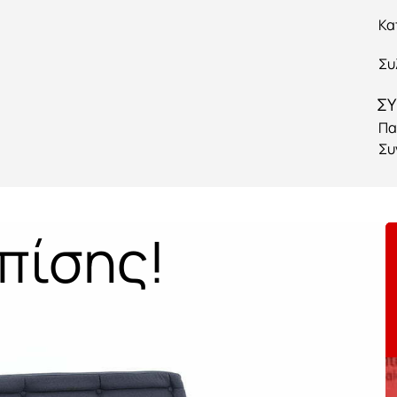
Κα
Συ
ΣΥ
Πα
Συ
πίσης!