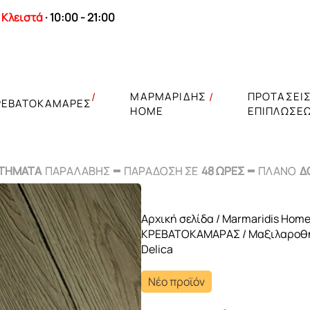
Κλειστά
· 10:00 - 21:00
ΜΑΡΜΑΡΙΔΗΣ
ΠΡΟΤΑΣΕΙ
ΡΕΒΑΤΟΚΑΜΑΡΕΣ
HOME
ΕΠΙΠΛΩΣΕ
ΣΤΗΜΑΤΑ
ΣΤΗΜΑΤΑ
ΠΑΡΑΛΑΒΗΣ
ΠΑΡΑΛΑΒΗΣ
ΠΑΡΑΔΟΣΗ ΣΕ
ΠΑΡΑΔΟΣΗ ΣΕ
48 ΩΡΕΣ
48 ΩΡΕΣ
ΠΛΑΝΟ
ΠΛΑΝΟ
Δ
Δ
Αρχική σελίδα
/
Marmaridis Hom
ΚΡΕΒΑΤΟΚΑΜΑΡΑΣ
/
Μαξιλαροθ
Delica
Νέο προϊόν