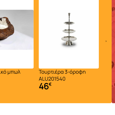
›
ικό μπωλ
Τουρτιέρα 3-όροφη
Διακ
ALU201540
καθι
46
98
€