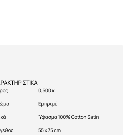
ρος
0,500 κ.
ώμα
Εμπριμέ
ικά
Ύφασμα 100% Cotton Satin
γεθος
55 x 75 cm