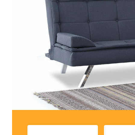
Τραπέζια δείπνου
Βιτρίνες
Μπουφέδες
Καρέκλες τραπεζαρίας