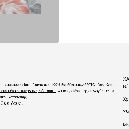
ral εμπριμέ design . Υφαντά απο 100% βαμβάκι σατέν 220TC. Αποτελείται
Βά
θεται μόνο σε υπέρδιπλη διάσταση .
Όλα τα προϊόντα της συλλογής Delica
λικού κατασκευής .
Χρ
θε είδους .
Υλ
Μέ