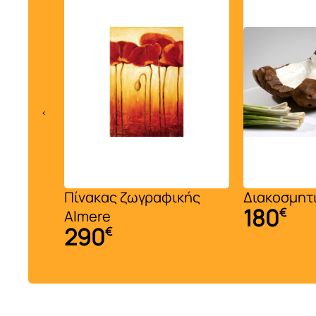
‹
γο σε
Πίνακας ζωγραφικής
Διακοσμητ
180
€
Almere
290
€