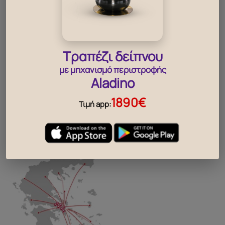
βρες, το κοντινότερο σου
κατάστημα
Τραπέζι δείπνου
με μηχανισμό περιστροφής
Aladino
..
1890€
Τιμή app: