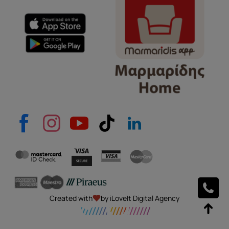
e-mail
Το μήνυμά σας
Created with
by iLoveIt Digital Agency