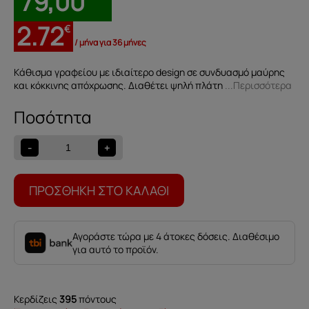
79,00
2.72
€
/ μήνα για 36 μήνες
Kάθισμα γραφείου με ιδιαίτερο design σε συνδυασμό μαύρης
και κόκκινης απόχρωσης. Διαθέτει ψηλή πλάτη
...Περισσότερα
Κάθισμα
γραφείου
Raser
-
+
red
ποσότητα
ΠΡΟΣΘΉΚΗ ΣΤΟ ΚΑΛΆΘΙ
Αγοράστε τώρα με 4 άτοκες δόσεις. Διαθέσιμο
για αυτό το προϊόν.
Κερδίζεις
395
πόντους