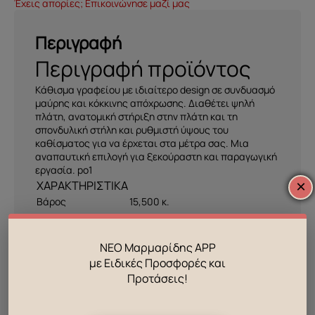
Έχεις απορίες; Επικοινώνησε μαζί μας
Περιγραφή
Περιγραφή προϊόντος
Kάθισμα γραφείου με ιδιαίτερο design σε συνδυασμό
μαύρης και κόκκινης απόχρωσης. Διαθέτει ψηλή
πλάτη, ανατομική στήριξη στην πλάτη και τη
σπονδυλική στήλη και ρυθμιστή ύψους του
καθίσματος για να έρχεται στα μέτρα σας. Μια
αναπαυτική επιλογή για ξεκούραστη και παραγωγική
εργασία. po1
×
Βάρος
15,500 κ.
Χρώμα
Συνδυασμός
ΝΕΟ Μαρμαρίδης APP
ΣΥΣΚΕΥΑΣΙΑ
με Ειδικές Προσφορές και
Πακέτα συσκευασίας
1
Προτάσεις!
Συνολικά κυβικά μέτρα
0.120