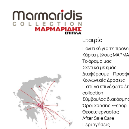
Επιτοίχια φωτιστικά
Σετ τραπεζαρίας
Επιτραπέζια φωτιστικά
Τραπέζια
Εταιρία
Κηροπήγια – Φανάρια
Καθίσματα
Πολιτική για τη πρόλ
Κάρτα μέλους ΜΑΡΜ
Το όραμα μας
Φωτιστικά οροφής
Καθιστικά κήπου
Σχετικά με εμάς
Διαφέρουμε – Προσφ
Κοινωνικές Δράσεις
Ξαπλώστρες – Κούνιες –
Γιατί να επιλέξω τα έ
Διακόσμηση
collection
Σύμβουλος διακόσμη
Όροι χρήσης E-shop
Θέσεις εργασίας
After Sale Care
Περιηγήσεις