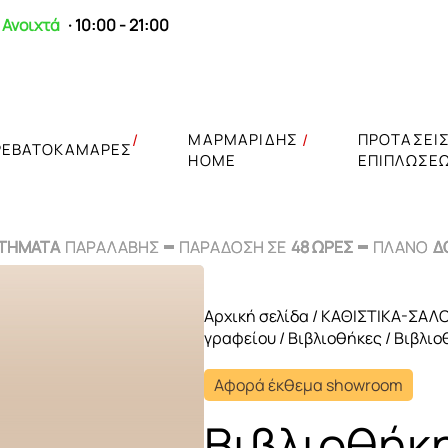
Ανοιχτά
· 10:00 - 21:00
ΜΑΡΜΑΡΙΔΗΣ
ΠΡΟΤΑΣΕΙ
ΡΕΒΑΤΟΚΑΜΑΡΕΣ
HOME
ΕΠΙΠΛΩΣΕ
ΣΤΗΜΑΤΑ
ΣΤΗΜΑΤΑ
ΠΑΡΑΛΑΒΗΣ
ΠΑΡΑΛΑΒΗΣ
ΠΑΡΑΔΟΣΗ ΣΕ
ΠΑΡΑΔΟΣΗ ΣΕ
48 ΩΡΕΣ
48 ΩΡΕΣ
ΠΛΑΝΟ
ΠΛΑΝΟ
Δ
Δ
Αρχική σελίδα
/
ΚΑΘΙΣΤΙΚΑ-ΣΑΛ
γραφείου
/
Βιβλιοθήκες
/ Βιβλιο
Τραπέζια δείπν
Αφορά έκθεμα showroom
Βιτρίνες
Βιβλιοθήκ