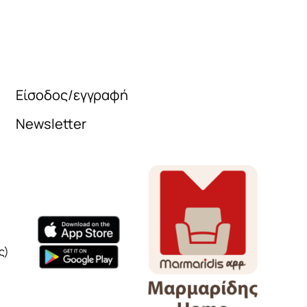
Είσοδος/εγγραφή
Newsletter
Όνομα
e-mail
Το μήνυμά σας
ς)