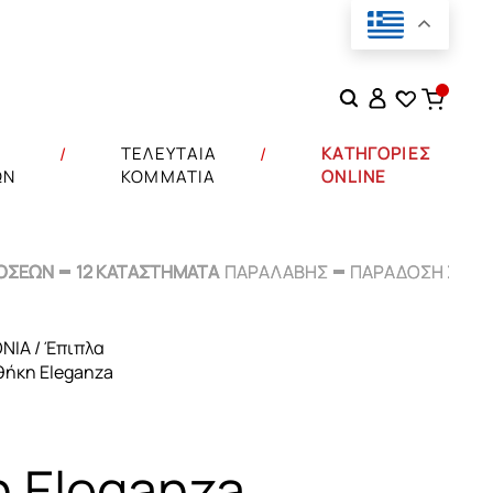
Αναζήτηση
για:
Σ
ΤΕΛΕΥΤΑΙΑ
ΚΑΤΗΓΟΡΙΕΣ
ΩΝ
ΚΟΜΜΑΤΙΑ
ONLINE
ΟΣΕΩΝ
ΟΣΕΩΝ
12 ΚΑΤΑΣΤΗΜΑΤΑ
12 ΚΑΤΑΣΤΗΜΑΤΑ
ΠΑΡΑΛΑΒΗΣ
ΠΑΡΑΛΑΒΗΣ
ΠΑΡΑΔΟΣΗ ΣΕ
ΠΑΡΑΔΟΣΗ ΣΕ
48
48
ΟΝΙΑ
/
Έπιπλα
θήκη Eleganza
ου
η Eleganza