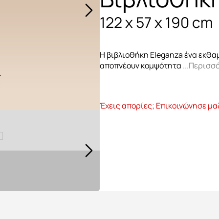
122 x 57 x 190 cm
Μπουφέδες
Καρέκλες τραπε
Η βιβλιοθήκη Eleganza ένα εκθα
αποπνέουν κομψότητα
...Περισσ
Έχεις απορίες; Επικοινώνησε μα