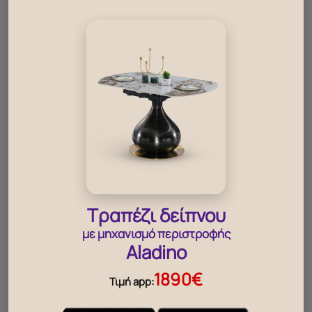
‹
›
Τραπέζι δείπνου
με μηχανισμό περιστροφής
Aladino
Καθρέπτης Idol
Καθρέπτης Ileana
Καθρέπ
490.00
990.00
69
€
€
1890€
Τιμή app: