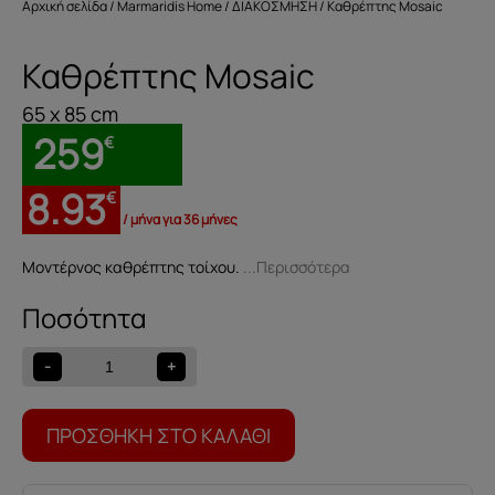
Αρχική σελίδα
/
Marmaridis Home
/
ΔΙΑΚΟΣΜΗΣΗ
/ Καθρέπτης Mosaic
Καθρέπτης Mosaic
65 x 85 cm
259
€
8.93
€
/ μήνα για 36 μήνες
Μοντέρνος καθρέπτης τοίχου.
...Περισσότερα
Καθρέπτης
Mosaic
ποσότητα
-
+
ΠΡΟΣΘΉΚΗ ΣΤΟ ΚΑΛΆΘΙ