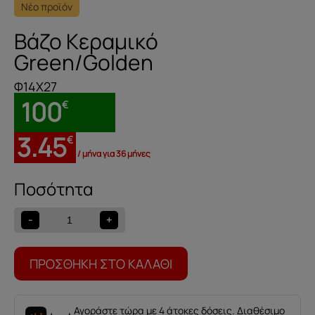
Νέο προϊόν
Βάζο Κεραμικό
Green/Golden
Φ14Χ27
100
€
3.45
€
/ μήνα για 36 μήνες
Βάζο
Κεραμικό
Green/Golden
-
+
ποσότητα
ΠΡΟΣΘΉΚΗ ΣΤΟ ΚΑΛΆΘΙ
Αγοράστε τώρα με 4 άτοκες δόσεις. Διαθέσιμο