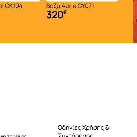
el CK104
Βάζο Aerie CY071
Βάζο
320
22
€
Οδηγίες Χρήσης &
Συντήρησης
ηψη της βίας