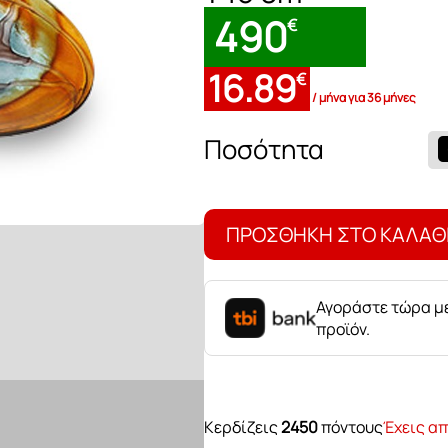
490
€
16.89
€
/ μήνα για 36 μήνες
Βάζο
Mantel
CK103
ποσότητα
ΠΡΟΣΘΉΚΗ ΣΤΟ ΚΑΛΆΘ
Αγοράστε τώρα με
προϊόν.
Κερδίζεις
2450
πόντους
Έχεις απ