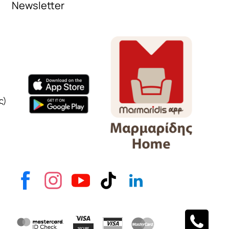
Newsletter
Όνομα
e-mail
Το μήνυμά σας
ς)