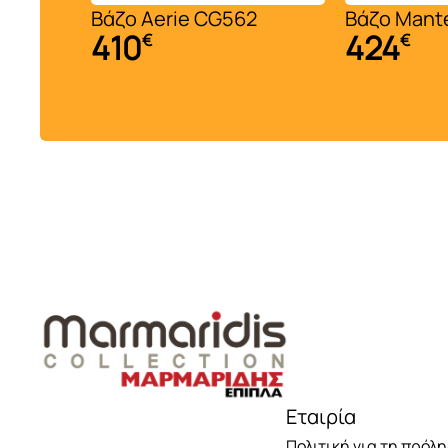
Τραπέζια δείπνου
Βάζο Aerie CG562
Βάζο Mant
410
424
€
€
Βιτρίνες
Μπουφέδες
Καρέκλες τραπεζαρίας
..
Εταιρία
Πολιτική για τη πρόλ