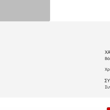
Βά
Χρ
ΣΥ
Συ