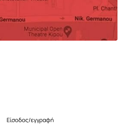
 Stem CC211
Βάζο Creek CG211
0.00
260
€
€
Είσοδος/εγγραφή