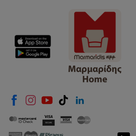
Όνομα
e-mail
Το μήνυμά σας