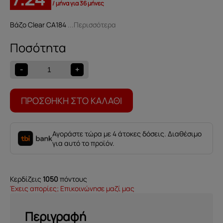
/ μήνα για 36 μήνες
Βάζο Clear CA184
...Περισσότερα
Βάζο
Clear
CA184
-
+
ποσότητα
ΠΡΟΣΘΉΚΗ ΣΤΟ ΚΑΛΆΘΙ
Αγοράστε τώρα με 4 άτοκες δόσεις. Διαθέσιμο
για αυτό το προϊόν.
Κερδίζεις
1050
πόντους
Έχεις απορίες; Επικοινώνησε μαζί μας
Περιγραφή