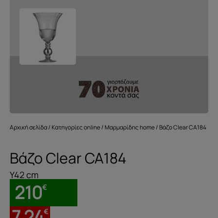
Αρχική σελίδα
/
Κατηγορίες online
/
Μαρμαρίδης home
/ Βάζο Clear CA184
Βάζο Clear CA184
Y42 cm
210
€
7.24
€