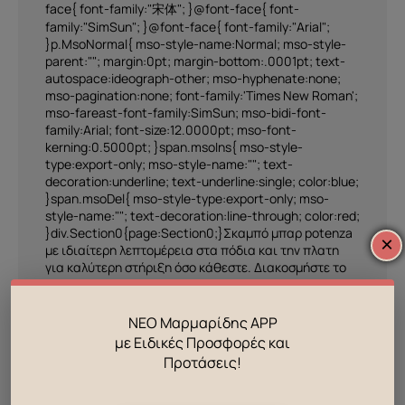
face{ font-family:"宋体"; }@font-face{ font-
family:"SimSun"; }@font-face{ font-family:"Arial";
}p.MsoNormal{ mso-style-name:Normal; mso-style-
parent:""; margin:0pt; margin-bottom:.0001pt; text-
autospace:ideograph-other; mso-hyphenate:none;
mso-pagination:none; font-family:'Times New Roman';
mso-fareast-font-family:SimSun; mso-bidi-font-
family:Arial; font-size:12.0000pt; mso-font-
kerning:0.5000pt; }span.msoIns{ mso-style-
type:export-only; mso-style-name:""; text-
decoration:underline; text-underline:single; color:blue;
}span.msoDel{ mso-style-type:export-only; mso-
style-name:""; text-decoration:line-through; color:red;
}div.Section0{page:Section0;}Σκαμπό μπαρ potenza
×
με ιδιαίτερη λεπτομέρεια στα πόδια και την πλατη
για καλύτερη στήριξη όσο κάθεστε. Διακοσμήστε το
μπάρ σας με ιδιαίτερο στύλ και πολυτέλεια.
ΝΕΟ Μαρμαρίδης APP
Βάρος
0,000 κ.
με Ειδικές Προσφορές και
Προτάσεις!
ΣΥΣΚΕΥΑΣΙΑ
Συνολικά κυβικά μέτρα
0.000