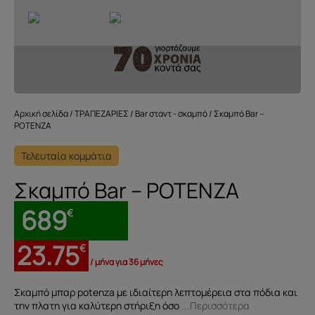
Αρχική σελίδα
/
ΤΡΑΠΕΖΑΡΙΕΣ
/
Bar σταντ - σκαμπό
/ Σκαμπό Bar –
POTENZA
Τελευταία κομμάτια
Σκαμπό Bar – POTENZA
689
€
23.75
€
/ μήνα για 36 μήνες
Σκαμπό μπαρ potenza με ιδιαίτερη λεπτομέρεια στα πόδια και
την πλατη για καλύτερη στήριξη όσο
...Περισσότερα