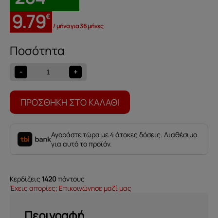
9.79
€
/ μήνα για 36 μήνες
Πίνακας
Bouquet
de
-
+
Feuilles2
ποσότητα
ΠΡΟΣΘΉΚΗ ΣΤΟ ΚΑΛΆΘΙ
Αγοράστε τώρα με 4 άτοκες δόσεις. Διαθέσιμο
για αυτό το προϊόν.
Κερδίζεις
1420
πόντους
Έχεις απορίες; Επικοινώνησε μαζί μας
Περιγραφή