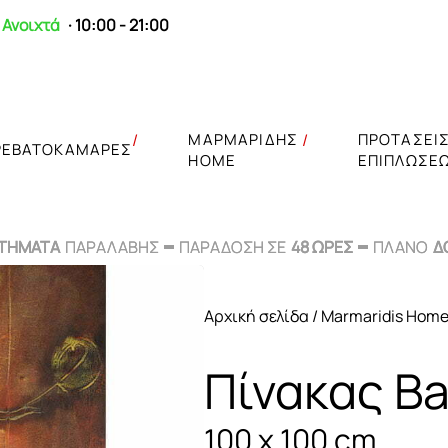
Ανοιχτά
· 10:00 - 21:00
ΜΑΡΜΑΡΙΔΗΣ
ΠΡΟΤΑΣΕΙ
ΡΕΒΑΤΟΚΑΜΑΡΕΣ
HOME
ΕΠΙΠΛΩΣΕ
ΣΤΗΜΑΤΑ
ΣΤΗΜΑΤΑ
ΠΑΡΑΛΑΒΗΣ
ΠΑΡΑΛΑΒΗΣ
ΠΑΡΑΔΟΣΗ ΣΕ
ΠΑΡΑΔΟΣΗ ΣΕ
48 ΩΡΕΣ
48 ΩΡΕΣ
ΠΛΑΝΟ
ΠΛΑΝΟ
Δ
Δ
Αρχική σελίδα
/
Marmaridis Hom
Πίνακας Ba
100 x 100 cm