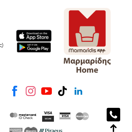
Όνομα
e-mail
Το μήνυμά σας
ς)