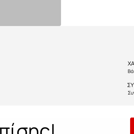
Βά
ΣΥ
Συ
πίσης!