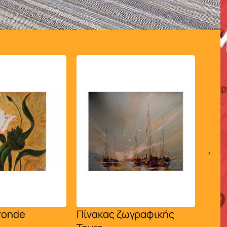
›
nde
Πίνακας ζωγραφικής
Πίνακ