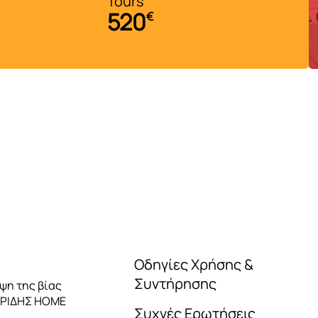
Tours
Nante
520
440
€
Οδηγίες Χρήσης &
Συντήρησης
ηψη της βίας
ΑΡΙΔΗΣ HOME
Συχνές Ερωτήσεις