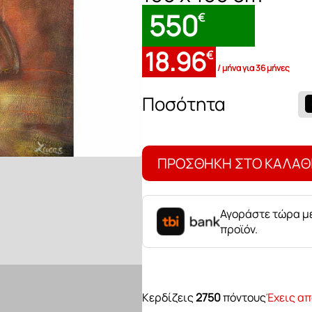
550
€
18.96
€
/ μήνα για 36 μήνες
Πίνακας
Ballet
ποσότητα
ΠΡΟΣΘΉΚΗ ΣΤΟ ΚΑΛΆΘ
Αγοράστε τώρα με
προϊόν.
Κερδίζεις
2750
πόντους
Έχεις απ