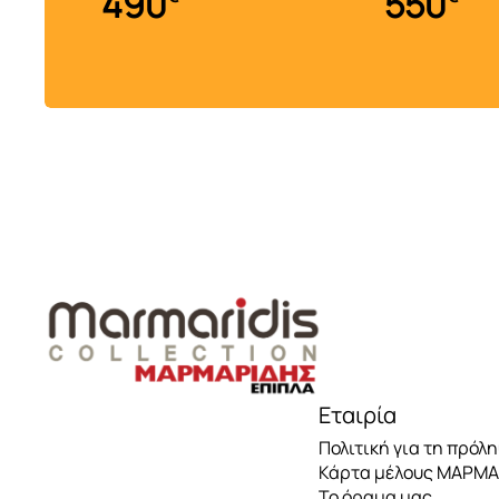
490
550
Τραπέζια δείπνου
Βιτρίνες
Μπουφέδες
..
Καρέκλες τραπεζαρίας
Εταιρία
Πολιτική για τη πρόλ
Κάρτα μέλους ΜΑΡΜ
Το όραμα μας