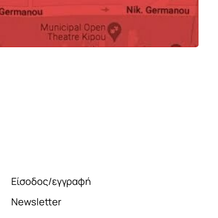
s
Bourges
250
€
€
Είσοδος/εγγραφή
Newsletter