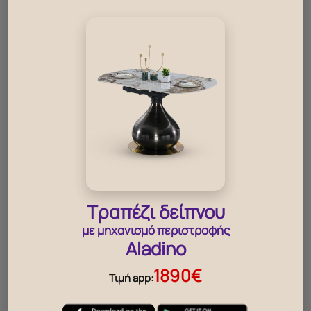
(+149€)
Τάβλες
Όχι
,
Ναί (+28€)
ΣΥΣΚΕΥΑΣΙΑ
Πακέτα συσκευασίας
2
Συνολικό βάρος προϊόντος
50,000
Συνολικά κυβικά μέτρα
0,970
Δες επίσης!
Τραπέζι δείπνου
με μηχανισμό περιστροφής
Aladino
1890€
Τιμή app: