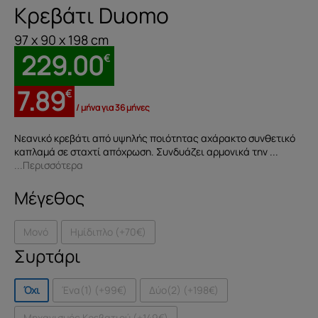
Κρεβάτι Duomo
97 x 90 x 198 cm
229.00
€
7.89
€
/ μήνα για 36 μήνες
Νεανικό κρεβάτι από υψηλής ποιότητας αχάρακτο συνθετικό
καπλαμά σε σταχτί απόχρωση. Συνδυάζει αρμονικά την ...
...Περισσότερα
Μέγεθος
Μονό
Ημίδιπλο (+70€)
Συρτάρι
Όχι
Ένα(1) (+99€)
Δύο(2) (+198€)
Μηχανισμός Κρεβατιού (+149€)