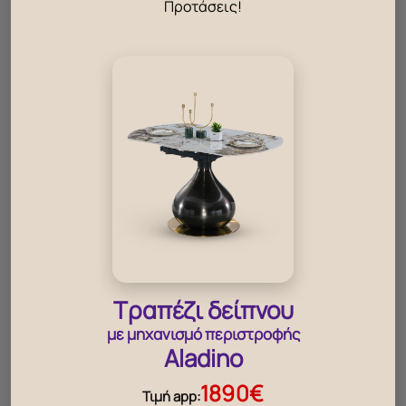
Προτάσεις!
βρείτε καταστήματα
Εταιρία
Πολιτική για τη πρόληψη της βίας
Κάρτα μέλους ΜΑΡΜΑΡΙΔΗΣ HOME
Το όραμα μας
Σχετικά με εμάς
Διαφέρουμε – Προσφέρουμε
Κοινωνικές Δράσεις
Γιατί να επιλέξω τα έπιπλα Marmaridis collection
Σύμβουλος διακόσμησης
Όροι χρήσης E-shop
Τραπέζι δείπνου
Θέσεις εργασίας
After Sale Care
με μηχανισμό περιστροφής
Περιηγήσεις
Aladino
Τα νέα μας
Επικοινωνία
1890€
Τιμή app:
Οδηγίες Χρήσης & Συντήρησης