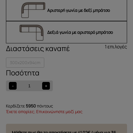
Aριστερή γωνία με δεξί μπράτσο
Δεξιά γωνία με αριστερό μπράτσο
Διαστάσεις καναπέ
1 επιλογές
300x200x94cm
Γωνιακός
καναπές
Monti
-
+
ποσότητα
Κερδίζετε
5950
πόντους
Έχετε απορίες; Επικοινώνηστε μαζί μας
Μάθετε πως θα το αποκτήσετε με
41.02€ / μήνα για 36