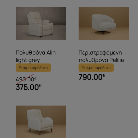
Προτεινόμενα άτομα
2
συναρμολόγησης
Εργαλεία συναρμολόγησης
Περιλαμβάνονται
Πολυθρόνα Alin
Περιστρεφόμενη
light grey
πολυθρόνα Palilia
Ετοιμοπαράδοτο
Ετοιμοπαράδοτο
790.00
€
490.00
€
375.00
€