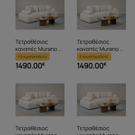
Τετραθέσιος
Τετραθέσιος
καναπές Murano με
καναπές Murano με
ανακλινόμενες
ανακλινόμενες
Ετοιμοπαράδοτο
Ετοιμοπαράδοτο
πλάτες και
πλάτες και
1490.00
1490.00
€
€
μπράτσα
μπράτσα
Τετραθέσιος
Τετραθέσιος