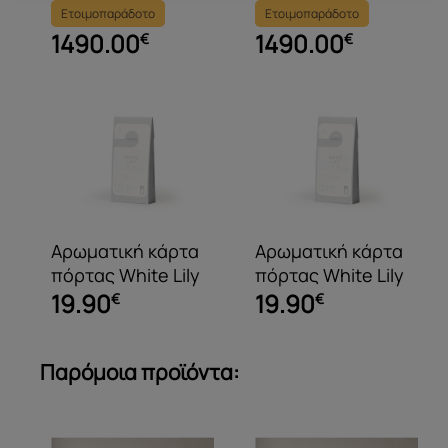
ανακλινόμενες
ανακλινόμενες
Ετοιμοπαράδοτο
Ετοιμοπαράδοτο
πλάτες και
πλάτες και
1490.00
1490.00
€
€
μπράτσα
μπράτσα
Αρωματική κάρτα
Αρωματική κάρτα
πόρτας White Lily
πόρτας White Lily
19.90
19.90
€
€
Παρόμοια προϊόντα: