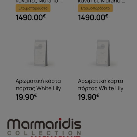
καναπές Murano με
καναπές Murano με
ανακλινόμενες
ανακλινόμενες
Ετοιμοπαράδοτο
Ετοιμοπαράδοτο
πλάτες και
πλάτες και
1490.00
1490.00
€
€
μπράτσα
μπράτσα
Αρωματική κάρτα
Αρωματική κάρτα
πόρτας White Lily
πόρτας White Lily
19.90
19.90
€
€