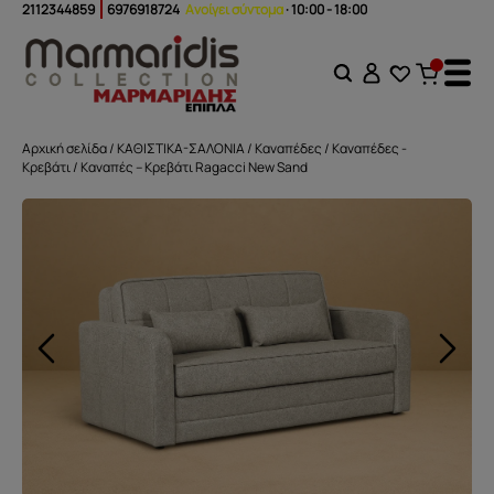
2112344859
6976918724
Ανοίγει σύντομα
· 10:00 - 18:00
Αρχική σελίδα
/
ΚΑΘΙΣΤΙΚΑ-ΣΑΛΟΝΙΑ
/
Καναπέδες
/
Καναπέδες -
Κρεβάτι
/ Καναπές – Κρεβάτι Ragacci New Sand