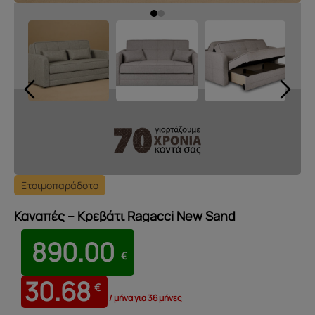
Ετοιμοπαράδοτο
Καναπές – Κρεβάτι Ragacci New Sand
890.00
€
30.68
€
/ μήνα για 36 μήνες