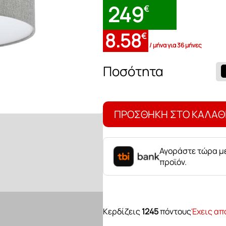
249
€
Μπουφέδες
8.58
€
/ μήνα για 36 μήνες
Καρέκλες τραπε
Φωτιστικό
οροφής
PASTERI
ποσότητα
ΠΡΟΣΘΉΚΗ ΣΤΟ ΚΑΛΆΘ
Αγοράστε τώρα με
προϊόν.
Κερδίζεις
1245
πόντους
Έχεις απ