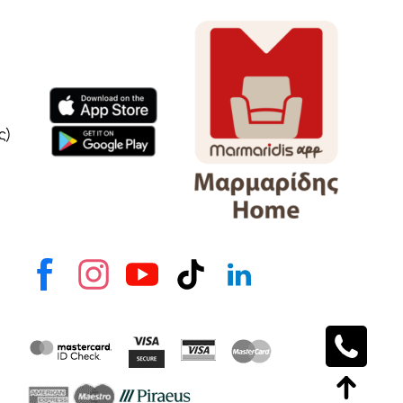
Όνομα
e-mail
Το μήνυμά σας
ς)