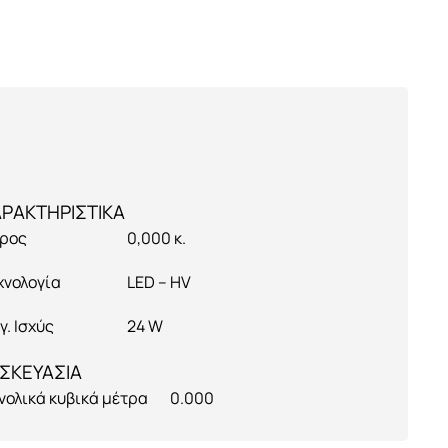
ρος
0,000 κ.
χνολογία
LED – HV
γ. Ισχύς
24 W
ΣΚΕΥΑΣΙΑ
νολικά κυβικά μέτρα
0.000