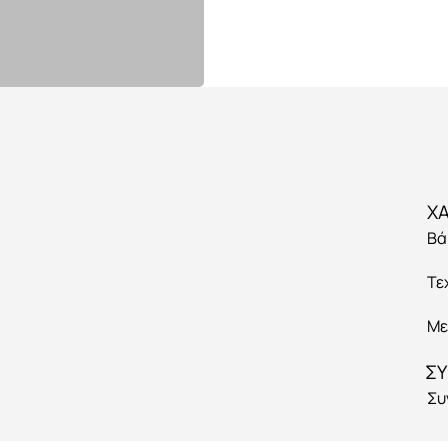
Βά
Τε
Με
ΣΥ
Συ