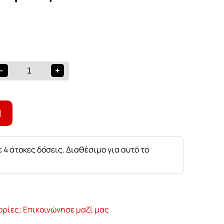
ζαρίας
-
+
Ι
 4 άτοκες δόσεις. Διαθέσιμο για αυτό το
ορίες; Επικοινώνησε μαζί μας