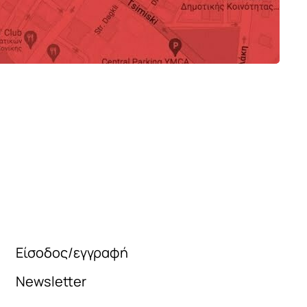
990
2
Είσοδος/εγγραφή
Newsletter