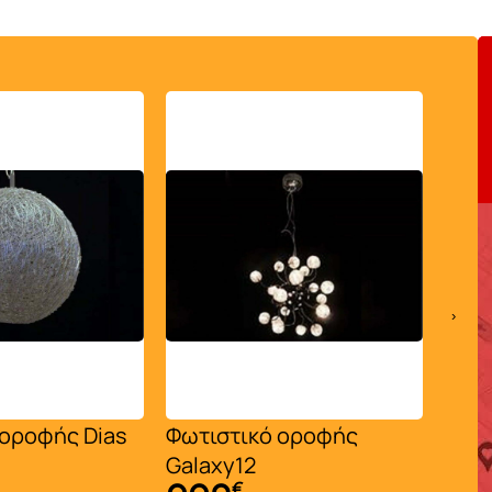
›
ής Dias
Φωτιστικό οροφής
Φανάρι απ
Galaxy12
γυαλί WO
€
€