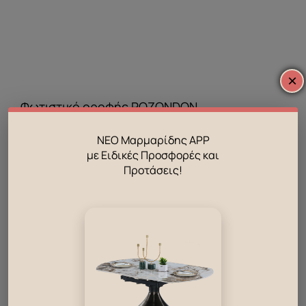
×
Φωτιστικό οροφής POZONDON
449
€
ΝΕΟ Μαρμαρίδης APP
με Ειδικές Προσφορές και
Προτάσεις!