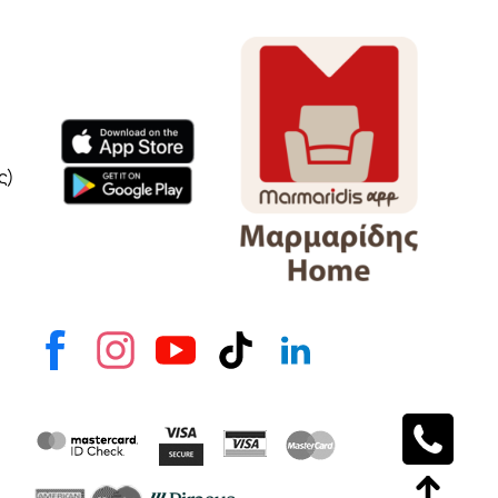
Όνομα
e-mail
Το μήνυμά σας
ς)