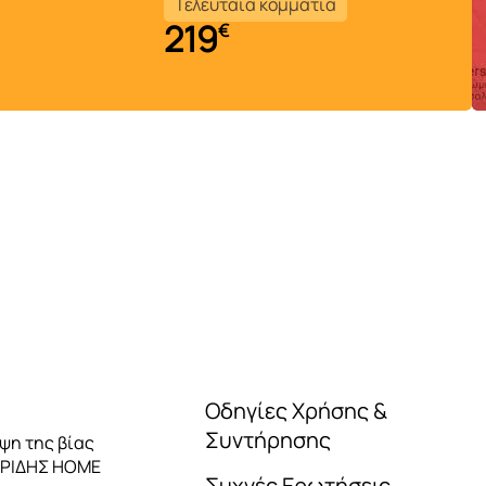
25
Τελευταία κομμάτια
219
€
Οδηγίες Χρήσης &
Συντήρησης
ηψη της βίας
ΑΡΙΔΗΣ HOME
Συχνές Ερωτήσεις