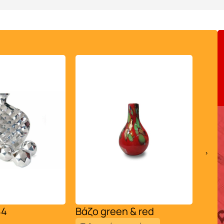
›
84
Βάζο green & red
Βάζ