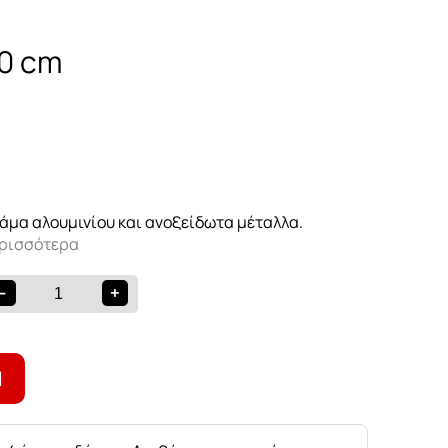
20 cm
ζαρίας
άμα αλουμινίου και ανοξείδωτα μέταλλα.
ερισσότερα
-
+
Ι