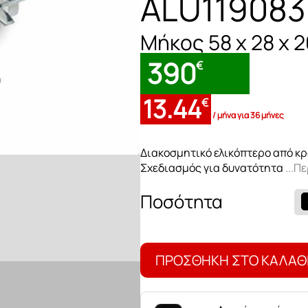
ALU119083
Μπουφέδες
Μήκος 58 x 28 x 
390
€
Καρέκλες τραπε
13.44
€
/ μήνα για 36 μήνες
Διακοσμητικό ελικόπτερο από κρ
Σχεδιασμός για δυνατότητα
...Π
Διακοσμητικό
ελικόπτερο
ALU119083
ποσότητα
ΠΡΟΣΘΉΚΗ ΣΤΟ ΚΑΛΆΘ