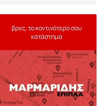
βρες, το κοντινότερο σου
κατάστημα
ο αποθήκευσης
Βάζο
€
€