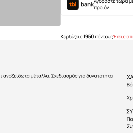
Αγοράστε τώρα με
προϊόν.
Κερδίζεις
1950
πόντους
Έχεις απ
αι ανοξείδωτα μέταλλα. Σχεδιασμός για δυνατότητα
Βά
Χρ
ΣΥ
Πα
Συ