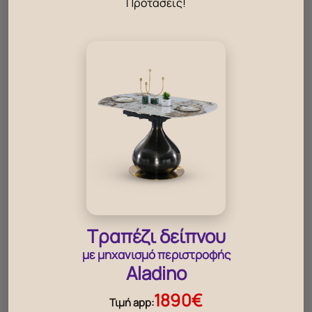
Προτάσεις!
Τραπέζι δείπνου
‹
›
με μηχανισμό περιστροφής
Aladino
1890€
Βάζο Mica CY105
Βάζο Pivot
Βάζο C
Τιμή app: