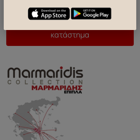
490
310
26
€
€
βρες, το κοντινότερο σου
κατάστημα
..