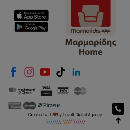
e-mail
Το μήνυμά σας
Created with
by iLoveIt Digital Agency