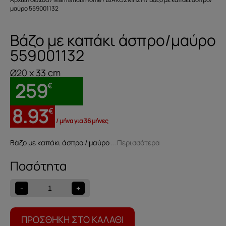
μαύρο 559001132
Βάζο με καπάκι άσπρο/μαύρο
559001132
Ø20 x 33 cm
259
€
8.93
€
/ μήνα για 36 μήνες
Βάζο με καπάκι άσπρο / μαύρο
...Περισσότερα
Βάζο
με
καπάκι
-
+
άσπρο/
μαύρο
559001132
ΠΡΟΣΘΉΚΗ ΣΤΟ ΚΑΛΆΘΙ
ποσότητα