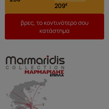
209
€
βρες, το κοντινότερο σου
κατάστημα
..