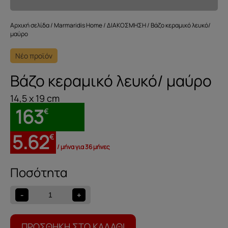
Αρχική σελίδα
/
Marmaridis Home
/
ΔΙΑΚΟΣΜΗΣΗ
/ Βάζο κεραμικό λευκό/
μαύρο
Νέο προϊόν
Βάζο κεραμικό λευκό/ μαύρο
14,5 x 19 cm
163
€
5.62
€
/ μήνα για 36 μήνες
Βάζο
κεραμικό
λευκό/
-
+
μαύρο
ποσότητα
ΠΡΟΣΘΉΚΗ ΣΤΟ ΚΑΛΆΘΙ