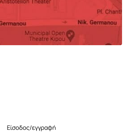
 Orchid CF923
Βάζο Aerie CG562
0
410
€
€
Είσοδος/εγγραφή