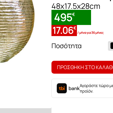
48x17.5x28cm
495
€
17.06
€
/ μήνα για 36 μήνες
Βάζο
Αλουμίνιου
Χρυσό
ποσότητα
ΠΡΟΣΘΉΚΗ ΣΤΟ ΚΑΛΆΘ
Αγοράστε τώρα με
προϊόν.