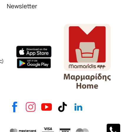
Newsletter
Όνομα
e-mail
Το μήνυμά σας
ς)