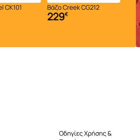
l CK101
Βάζο Creek CG212
Βάζο
229
21
€
Οδηγίες Χρήσης &