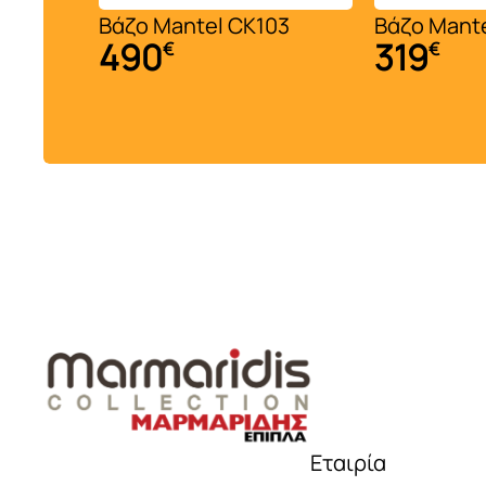
Τραπέζια δείπνου
Βάζο Mantel CK103
Βάζο Mante
490
319
€
€
Βιτρίνες
Μπουφέδες
Καρέκλες τραπεζαρίας
..
Εταιρία