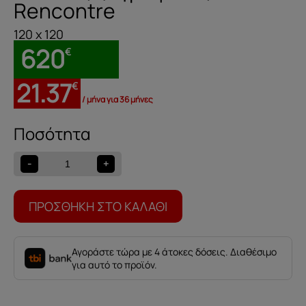
Rencontre
120 x 120
620
€
21.37
€
/ μήνα για 36 μήνες
Πίνακας
ζωγραφικής
Rencontre
-
+
ποσότητα
ΠΡΟΣΘΉΚΗ ΣΤΟ ΚΑΛΆΘΙ
Αγοράστε τώρα με 4 άτοκες δόσεις. Διαθέσιμο
για αυτό το προϊόν.