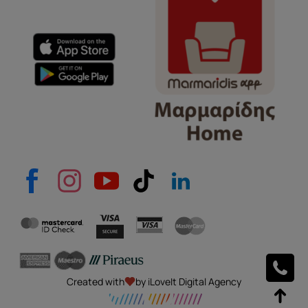
e-mail
Το μήνυμά σας
Created with
by iLoveIt Digital Agency