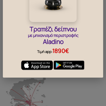
340
520
49
€
€
βρες, το κοντινότερο σου
Τραπέζι δείπνου
κατάστημα
με μηχανισμό περιστροφής
Aladino
..
1890€
Τιμή app: