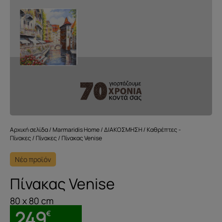
Αρχική σελίδα
/
Marmaridis Home
/
ΔΙΑΚΟΣΜΗΣΗ
/
Καθρέπτες -
Πίνακες
/
Πίνακες
/ Πίνακας Venise
Νέο προϊόν
Πίνακας Venise
80 x 80 cm
249
€