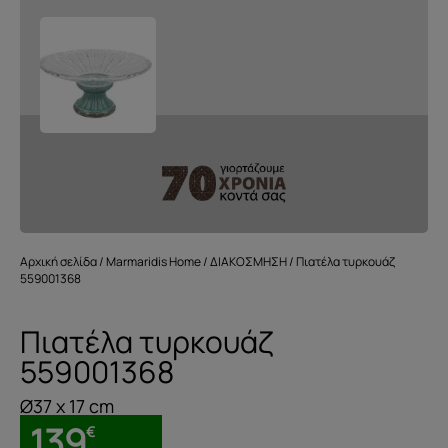
Αρχική σελίδα
/
Marmaridis Home
/
ΔΙΑΚΟΣΜΗΣΗ
/ Πιατέλα τυρκουάζ
559001368
Πιατέλα τυρκουάζ
559001368
Ø37 x 17 cm
139
€