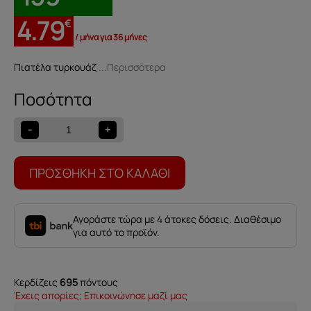
4.79
€
/ μήνα για 36 μήνες
Πιατέλα τυρκουάζ
...Περισσότερα
Πιατέλα
τυρκουάζ
559001368
-
+
ποσότητα
ΠΡΟΣΘΉΚΗ ΣΤΟ ΚΑΛΆΘΙ
Αγοράστε τώρα με 4 άτοκες δόσεις. Διαθέσιμο
για αυτό το προϊόν.
Κερδίζεις
695
πόντους
Έχεις απορίες; Επικοινώνησε μαζί μας