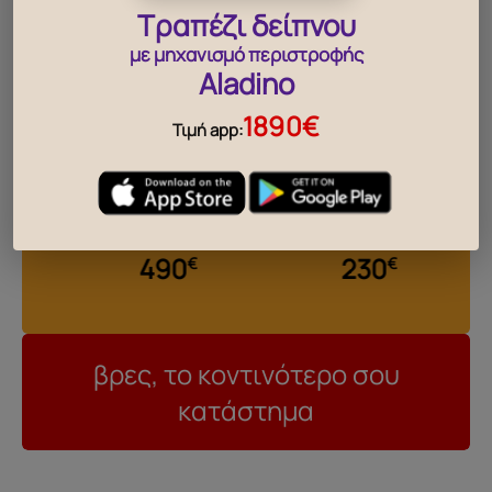
Τραπέζι δείπνου
με μηχανισμό περιστροφής
Aladino
1890€
Τιμή app:
‹
›
Βάζο Mantel CK103
Βάζο Altar CF683
490
230
€
€
βρες, το κοντινότερο σου
κατάστημα
..