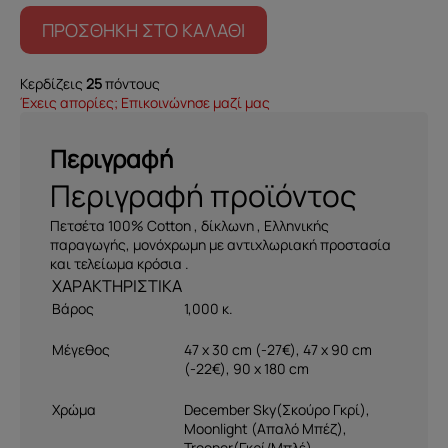
ΠΡΟΣΘΉΚΗ ΣΤΟ ΚΑΛΆΘΙ
Κερδίζεις
25
πόντους
Έχεις απορίες; Επικοινώνησε μαζί μας
Περιγραφή
Περιγραφή προϊόντος
Πετσέτα 100% Cotton , δίκλωνη , Ελληνικής
παραγωγής, μονόχρωμη με αντιχλωριακή προστασία
και τελείωμα κρόσια .
Βάρος
1,000 κ.
Μέγεθος
47 x 30 cm (-27€)
,
47 x 90 cm
(-22€)
,
90 x 180 cm
Χρώμα
December Sky(Σκούρο Γκρί)
,
Moonlight (Απαλό Μπέζ)
,
Trooper(Γκρί/Μπλέ)