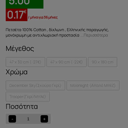
5.00
0.17
€
/ μήνα για 36 μήνες
Πετσέτα 100% Cotton , δίκλωνη , Ελληνικής παραγωγής,
μονόχρωμη με αντιχλωριακή προστασία
...Περισσότερα
Μέγεθος
47 x 30 cm (-27€)
47 x 90 cm (-22€)
90 x 180 cm
Χρώμα
December Sky(Σκούρο Γκρί)
Moonlight (Απαλό Μπέζ)
Trooper(Γκρί/Μπλέ)
Πετσέτα
Jacquard
ποσότητα
-
+