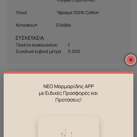
Υλικά
Ύφασμα 100% Cotton
Κατασκευή
Ελλάδα
ΣΥΣΚΕΥΑΣΙΑ
Πακέτα συσκευασίας
1
Συνολικά κυβικά μέτρα
0.000
×
Δες επίσης!
ΝΕΟ Μαρμαρίδης APP
με Ειδικές Προσφορές και
Προτάσεις!