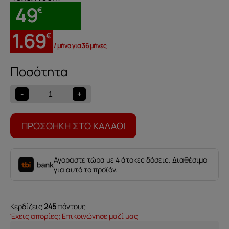
49
€
1.69
€
/ μήνα για 36 μήνες
Μαξιλάρι
Υφασμάτινο
Ocean/Gold
-
+
ποσότητα
ΠΡΟΣΘΉΚΗ ΣΤΟ ΚΑΛΆΘΙ
Αγοράστε τώρα με 4 άτοκες δόσεις. Διαθέσιμο
για αυτό το προϊόν.
Κερδίζεις
245
πόντους
Έχεις απορίες; Επικοινώνησε μαζί μας