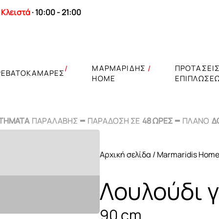
Κλειστά
· 10:00 - 21:00
ΜΑΡΜΑΡΙΔΗΣ
ΠΡΟΤΑΣΕΙ
ΡΕΒΑΤΟΚΑΜΑΡΕΣ
HOME
ΕΠΙΠΛΩΣΕ
ΣΤΗΜΑΤΑ
ΣΤΗΜΑΤΑ
ΠΑΡΑΛΑΒΗΣ
ΠΑΡΑΛΑΒΗΣ
ΠΑΡΑΔΟΣΗ ΣΕ
ΠΑΡΑΔΟΣΗ ΣΕ
48 ΩΡΕΣ
48 ΩΡΕΣ
ΠΛΑΝΟ
ΠΛΑΝΟ
Δ
Δ
Αρχική σελίδα
/
Marmaridis Hom
Λουλούδι γ
90 cm