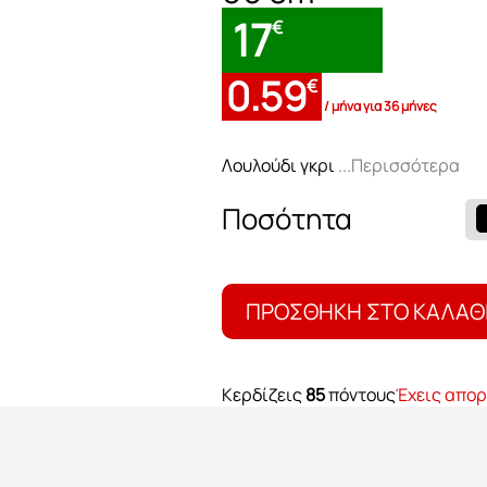
17
€
0.59
€
/ μήνα για 36 μήνες
Λουλούδι γκρι
...Περισσότερα
Λουλούδι
γκρι
ποσότητα
ΠΡΟΣΘΉΚΗ ΣΤΟ ΚΑΛΆΘ
Κερδίζεις
85
πόντους
Έχεις απορ