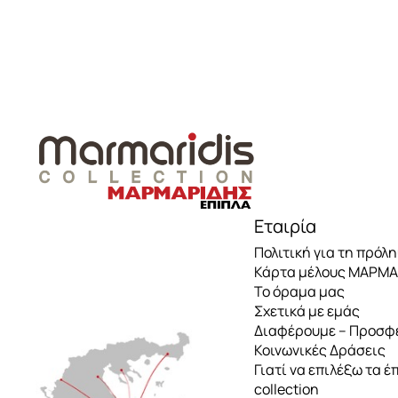
Τραπέζια δείπνου
Βιτρίνες
..
Μπουφέδες
Καρέκλες τραπεζαρίας
Εταιρία
Πολιτική για τη πρόλ
Κάρτα μέλους ΜΑΡΜ
Το όραμα μας
Σχετικά με εμάς
Διαφέρουμε – Προσφ
Κοινωνικές Δράσεις
Γιατί να επιλέξω τα έ
collection