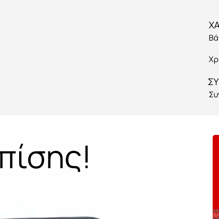
Βά
Χρ
ΣΥ
Συ
πίσης!