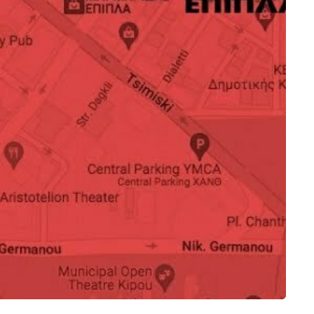
Καθρέπτης Ileana
Πίνακας ζωγραφικής
990.00
320
€
€