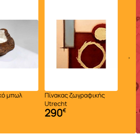
›
ας ζωγραφικής
Κρασοθήκη 9θέσια
ht
ALU116794
0
62
€
€