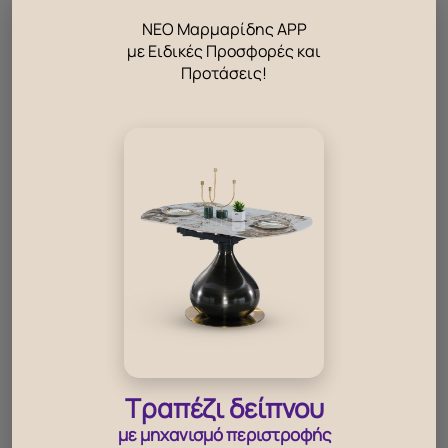
αποθήκευσης για κλινοσκεπάσματα, πετσέτες και
ΝΕΟ Μαρμαρίδης APP
άλλα αντικείμενα.
με Ειδικές Προσφορές και
Μαζί με στρώμα
Novel
Προτάσεις!
Ορθοπεδικό στρώμα ελληνικής κατασκευής με
τεχνολογία ελατηρίων bonnel και είναι ενισχυμένο
περιμετρικά για επιπλέον στήριξη του στρώματος. Το
ύφασμά του είναι αντιμικροβιακό και διαθέτει
σύστημα εξαερισμού.
ΣΥΣΚΕΥΑΣΙΑ
Τραπέζι δείπνου
με μηχανισμό περιστροφής