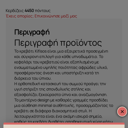
Κερδίζεις
4450
πόντους
Έχεις απορίες; Επικοινώνησε μαζί μας
Περιγραφή
Περιγραφή προϊόντος
Το κρεβάτι Kifisos είναι μια εξαιρετικά προσεγμένη
και σύγχρονη επιλογή για κάθε υπνοδωμάτιο. Το
κεφαλάρι του κρεβατιού είναι εξοπλισμένο με
ενσωματωμένο υψηλής ποιότητας αφρώδες υλικό,
προσφέροντας άνεση και υποστήριξη κατά τη
διάρκεια του ύπνου.
Η ορθοπεδική κατασκευή του σωμιού προάγει την
υγιή στήριξη της σπονδυλικής στήλης και
εξασφαλίζει ξεκούραστο ύπνο και αναζωογόνηση.
Το μοντέρνο design με καθαρές γραμμές προσδίδει
μια αίσθηση minimal αισθητικής, προσαρμόζοντας το
×
κρεβάτι σε διάφορα διακοσμητικά στυλ. Η
λειτουργικότητα είναι ένα ακόμη ισχυρό σημείο,
καθώς το κρεβάτι διαθέτει αποθηκευτικό χώρο κάτω
από το στρώμα, προσφέροντας επιπλέον χώρο